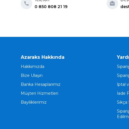
0 850 808 21 19
des
Azaraks Hakkında
Yard
Hakkımızda
Sipari
Bize Ulaşın
Sipari
Banka Hesaplarımız
İptal 
Müşteri Hizmetleri
İade 
Bayiliklerimiz
Sıkça 
Sipari
Edilm