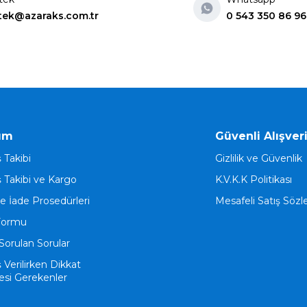
tek@azaraks.com.tr
0 543 350 86 96
ım
Güvenli Alışver
ş Takibi
Gizlilik ve Güvenlik
ş Takibi ve Kargo
K.V.K.K Politikası
ve İade Prosedürleri
Mesafeli Satış Söz
Formu
Sorulan Sorular
ş Verilirken Dikkat
esi Gerekenler