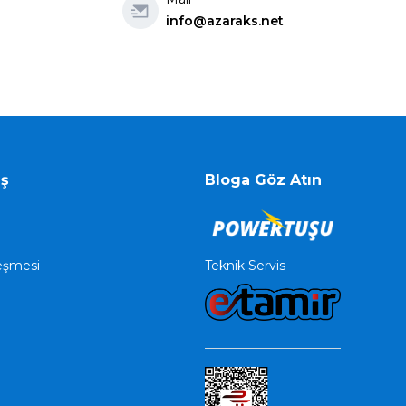
info@azaraks.net
iş
Bloga Göz Atın
Teknik Servis
leşmesi