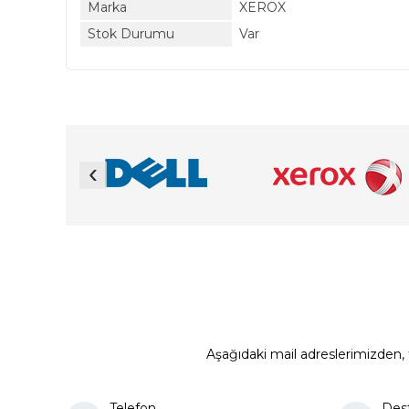
Marka
XEROX
Stok Durumu
Var
‹
Aşağıdaki mail adreslerimizden, t
Telefon
Des