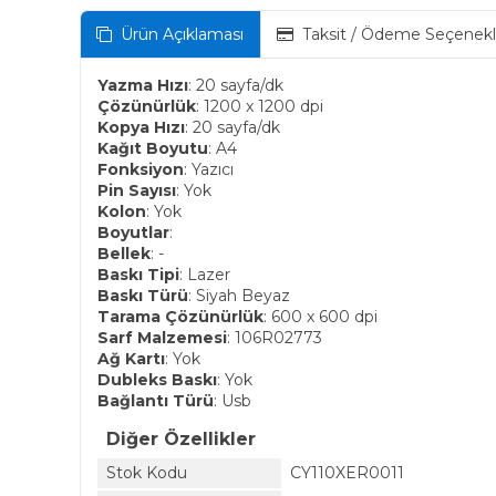
Ürün Açıklaması
Taksit / Ödeme Seçenekl
Yazma Hızı
: 20 sayfa/dk
Çözünürlük
: 1200 x 1200 dpi
Kopya Hızı
: 20 sayfa/dk
Kağıt Boyutu
: A4
Fonksiyon
: Yazıcı
Pin Sayısı
: Yok
Kolon
: Yok
Boyutlar
:
Bellek
: -
Baskı Tipi
: Lazer
Baskı Türü
: Siyah Beyaz
Tarama Çözünürlük
: 600 x 600 dpi
Sarf Malzemesi
: 106R02773
Ağ Kartı
: Yok
Dubleks Baskı
: Yok
Bağlantı Türü
: Usb
Diğer Özellikler
Stok Kodu
CY110XER0011