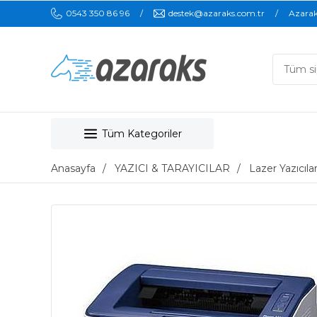
0543 350 86 96
destek@azaraks.com.tr
Azara
Tüm Kategoriler
Anasayfa
YAZICI & TARAYICILAR
Lazer Yazıcıla