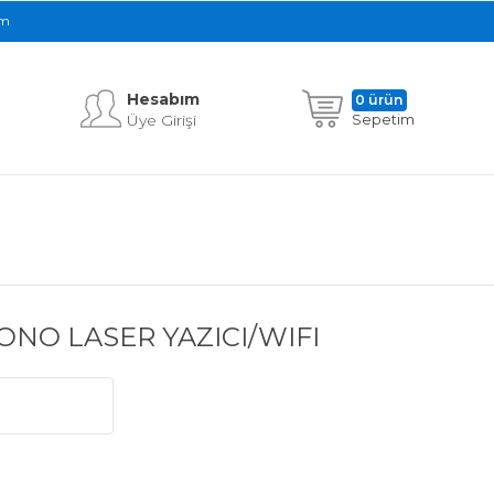
im
Hesabım
0 ürün
Üye Girişi
Sepetim
ONO LASER YAZICI/WIFI