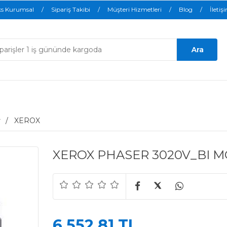
ks Kurumsal
Sipariş Takibi
Müşteri Hizmetleri
Blog
İletiş
r
XEROX
XEROX PHASER 3020V_BI M
6.552,81 TL