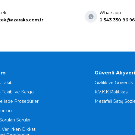
tek
Whatsapp
tek@azaraks.com.tr
0 543 350 86 96
ım
Güvenli Alışver
ş Takibi
Gizlilik ve Güvenlik
ş Takibi ve Kargo
K.V.K.K Politikası
ve İade Prosedürleri
Mesafeli Satış Söz
Formu
Sorulan Sorular
ş Verilirken Dikkat