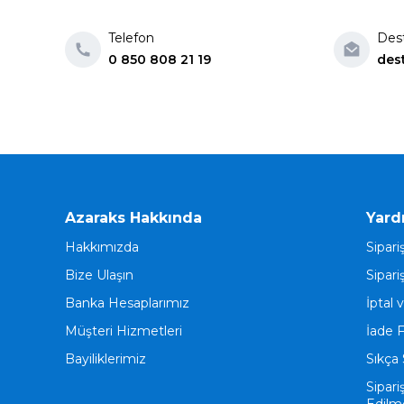
Telefon
Des
0 850 808 21 19
des
Azaraks Hakkında
Yard
Hakkımızda
Sipari
Bize Ulaşın
Sipari
Banka Hesaplarımız
İptal 
Müşteri Hizmetleri
İade 
Bayiliklerimiz
Sıkça 
Sipari