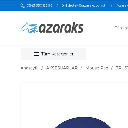
0543 350 86 96
destek@azaraks.com.tr
Azara
Tüm Kategoriler
Anasayfa
AKSESUARLAR
Mouse Pad
TRUS