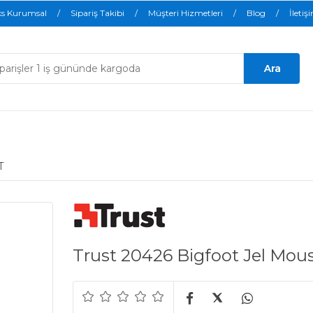
ks Kurumsal
Sipariş Takibi
Müşteri Hizmetleri
Blog
İletiş
T
Trust 20426 Bigfoot Jel Mou