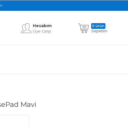
im
Hesabım
0 ürün
Üye Girişi
Sepetim
sePad Mavi