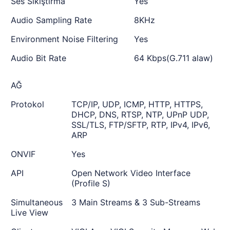
Ses Sıkıştırma
Yes
Audio Sampling Rate
8KHz
Environment Noise Filtering
Yes
Audio Bit Rate
64 Kbps(G.711 alaw)
AĞ
Protokol
TCP/IP, UDP, ICMP, HTTP, HTTPS,
DHCP, DNS, RTSP, NTP, UPnP UDP,
SSL/TLS, FTP/SFTP, RTP, IPv4, IPv6,
ARP
ONVIF
Yes
API
Open Network Video Interface
(Profile S)
Simultaneous
3 Main Streams & 3 Sub-Streams
Live View