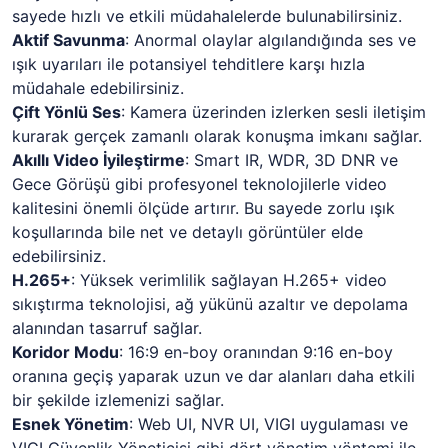
sayede hızlı ve etkili müdahalelerde bulunabilirsiniz.
Aktif Savunma
: Anormal olaylar algılandığında ses ve
ışık uyarıları ile potansiyel tehditlere karşı hızla
müdahale edebilirsiniz.
Çift Yönlü Ses
: Kamera üzerinden izlerken sesli iletişim
kurarak gerçek zamanlı olarak konuşma imkanı sağlar.
Akıllı Video İyileştirme
: Smart IR, WDR, 3D DNR ve
Gece Görüşü gibi profesyonel teknolojilerle video
kalitesini önemli ölçüde artırır. Bu sayede zorlu ışık
koşullarında bile net ve detaylı görüntüler elde
edebilirsiniz.
H.265+
: Yüksek verimlilik sağlayan H.265+ video
sıkıştırma teknolojisi, ağ yükünü azaltır ve depolama
alanından tasarruf sağlar.
Koridor Modu
: 16:9 en-boy oranından 9:16 en-boy
oranına geçiş yaparak uzun ve dar alanları daha etkili
bir şekilde izlemenizi sağlar.
Esnek Yönetim
: Web UI, NVR UI, VIGI uygulaması ve