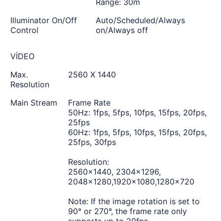
Range: 30m
Illuminator On/Off
Auto/Scheduled/Always
Control
on/Always off
VİDEO
Max.
2560 X 1440
Resolution
Main Stream
Frame Rate
50Hz: 1fps, 5fps, 10fps, 15fps, 20fps,
25fps
60Hz: 1fps, 5fps, 10fps, 15fps, 20fps,
25fps, 30fps
Resolution:
2560x1440, 2304x1296,
2048x1280,1920x1080,1280x720
Note: If the image rotation is set to
90° or 270°, the frame rate only