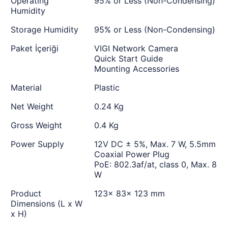
Operating
95% or Less (Non-Condensing)
Humidity
Storage Humidity
95% or Less (Non-Condensing)
Paket İçeriği
VIGI Network Camera
Quick Start Guide
Mounting Accessories
Material
Plastic
Net Weight
0.24 Kg
Gross Weight
0.4 Kg
Power Supply
12V DC ± 5%, Max. 7 W, 5.5mm
Coaxial Power Plug
PoE: 802.3af/at, class 0, Max. 8
W
Product
123× 83× 123 mm
Dimensions (L x W
x H)