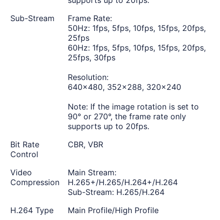
supports up to 20fps.
Sub-Stream
Frame Rate:
50Hz: 1fps, 5fps, 10fps, 15fps, 20fps,
25fps
60Hz: 1fps, 5fps, 10fps, 15fps, 20fps,
25fps, 30fps
Resolution:
640x480, 352x288, 320x240
Note: If the image rotation is set to
90° or 270°, the frame rate only
supports up to 20fps.
Bit Rate
CBR, VBR
Control
Video
Main Stream:
Compression
H.265+/H.265/H.264+/H.264
Sub-Stream: H.265/H.264
H.264 Type
Main Profile/High Profile