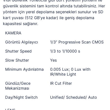
VIGI Güvenlik Yöneticisi gibi dört yönetim yöntemi ile
güvenlik sistemini tam kontrol altında tutabilirsiniz. Her
yöntem için yerel depolama seçenekleri sunulur ve SD
kart yuvası (512 GB'ye kadar) ile geniş depolama
kapasitesi sağlanır.
KAMERA
Görüntü Algılayıcı
1/3” Progressive Scan CMOS
Shutter Speed
1/3 to 1/10000 s
Slow Shutter
Yes
Minimum Aydınlatma
0.005 Lux; 0 Lux with
IR/White Light
Gündüz/Gece
IR Cut Filter
Mekanizması
Day/Night Switch
Unified/ Scheduled/ Auto