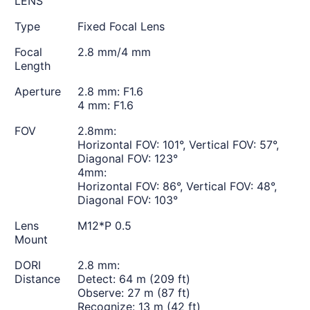
LENS
Type
Fixed Focal Lens
Focal
2.8 mm/4 mm
Length
Aperture
2.8 mm: F1.6
4 mm: F1.6
FOV
2.8mm:
Horizontal FOV: 101°, Vertical FOV: 57°,
Diagonal FOV: 123°
4mm:
Horizontal FOV: 86°, Vertical FOV: 48°,
Diagonal FOV: 103°
Lens
M12*P 0.5
Mount
DORI
2.8 mm:
Distance
Detect: 64 m (209 ft)
Observe: 27 m (87 ft)
Recognize: 13 m (42 ft)