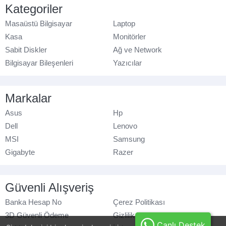
Kategoriler
Masaüstü Bilgisayar
Laptop
Kasa
Monitörler
Sabit Diskler
Ağ ve Network
Bilgisayar Bileşenleri
Yazıcılar
Markalar
Asus
Hp
Dell
Lenovo
MSI
Samsung
Gigabyte
Razer
Güvenli Alışveriş
Banka Hesap No
Çerez Politikası
3D Güvenli Ödeme
Gizlilik Politikası
Canlı Destek