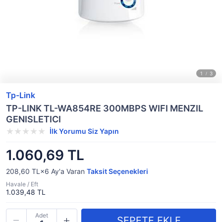
Tp-Link
TP-LINK TL-WA854RE 300MBPS WIFI MENZIL
GENISLETICI
İlk Yorumu Siz Yapın
1.060,69 TL
208,60 TL×6
Ay'a Varan
Taksit Seçenekleri
Havale / Eft
1.039,48 TL
Adet