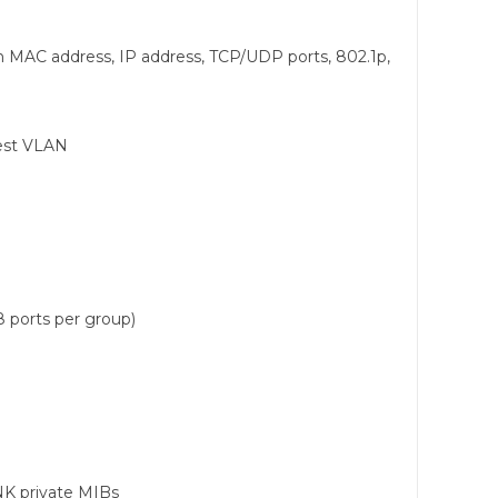
n MAC address, IP address, TCP/UDP ports, 802.1p,
uest VLAN
 ports per group)
NK private MIBs