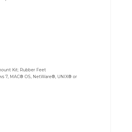
mount Kit; Rubber Feet
ows 7, MAC® OS, NetWare®, UNIX® or