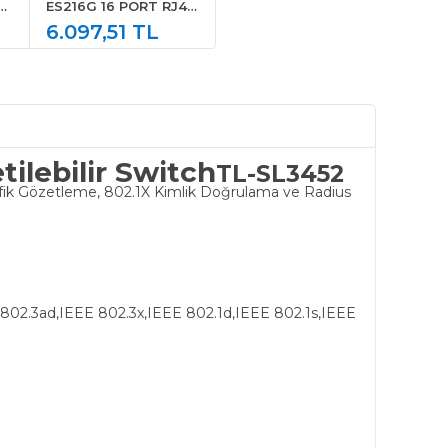
6
ES216G 16 PORT RJ45
GIGABIT KOLAY
6.097,51 TL
IR
YONETILEBILIR
SWITCH
ilebilir Switch
TL-SL3452
afik Gözetleme, 802.1X Kimlik Doğrulama ve Radius
802.3ad,IEEE 802.3x,IEEE 802.1d,IEEE 802.1s,IEEE