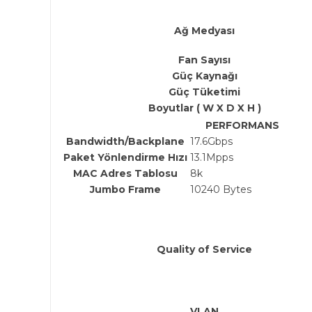
Ağ Medyası
Fan Sayısı
Güç Kaynağı
Güç Tüketimi
Boyutlar ( W X D X H )
PERFORMANS
Bandwidth/Backplane
17.6Gbps
Paket Yönlendirme Hızı
13.1Mpps
MAC Adres Tablosu
8k
Jumbo Frame
10240 Bytes
Quality of Service
VLAN