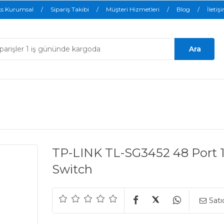
ks Kurumsal
Sipariş Takibi
Müşteri Hizmetleri
Blog
İletiş
TP-LINK TL-SG3452 48 Port 
Switch
Satı