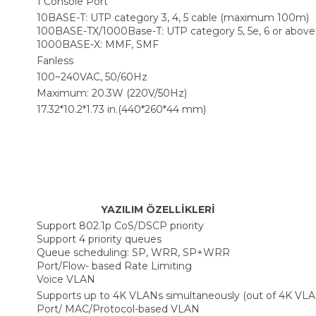
1 Console Port
10BASE-T: UTP category 3, 4, 5 cable (maximum 100m)
100BASE-TX/1000Base-T: UTP category 5, 5e, 6 or abo
1000BASE-X: MMF, SMF
Fanless
100~240VAC, 50/60Hz
Maximum: 20.3W (220V/50Hz)
17.32*10.2*1.73 in.(440*260*44 mm)
YAZILIM ÖZELLİKLERİ
Support 802.1p CoS/DSCP priority
Support 4 priority queues
Queue scheduling: SP, WRR, SP+WRR
Port/Flow- based Rate Limiting
Voice VLAN
Supports up to 4K VLANs simultaneously (out of 4K VLA
Port/ MAC/Protocol-based VLAN