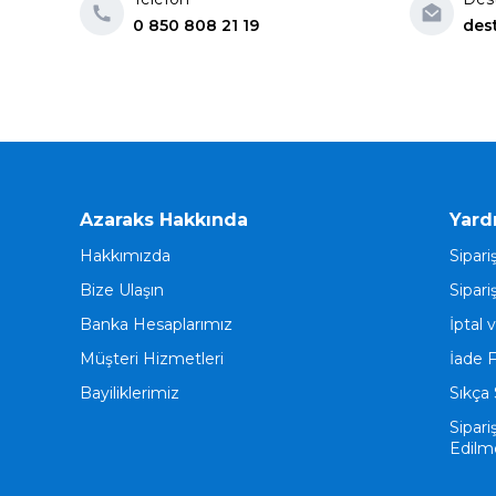
0 850 808 21 19
des
Azaraks Hakkında
Yard
Hakkımızda
Sipari
Bize Ulaşın
Sipari
Banka Hesaplarımız
İptal 
Müşteri Hizmetleri
İade 
Bayiliklerimiz
Sıkça 
Sipari
Edilm