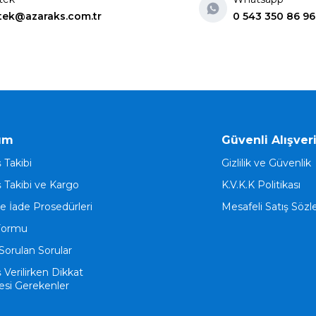
tek@azaraks.com.tr
0 543 350 86 96
ım
Güvenli Alışver
ş Takibi
Gizlilik ve Güvenlik
ş Takibi ve Kargo
K.V.K.K Politikası
ve İade Prosedürleri
Mesafeli Satış Söz
Formu
Sorulan Sorular
ş Verilirken Dikkat
esi Gerekenler