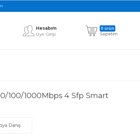
im
Hesabım
0 ürün
Üye Girişi
Sepetim
10/100/1000Mbps 4 Sfp Smart
cıya Danış