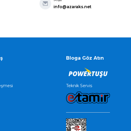
info@azaraks.net
iş
Bloga Göz Atın
Teknik Servis
leşmesi