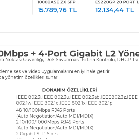
1000BASE ZX SFP
ES220GP 20 PORT 1
TRANSCEIVER
15.789,76 TL
X PoE+ GIGABIT
12.134,44 TL
MODULE SMF 1550NM
KOLAY YONETILEBIL
DOM MAX 70KM
SWITCH
Mbps + 4-Port Gigabit L2 Yönet
ı Noktası Güvenliği, DoS Savunması, Fırtına Kontrolu, DHCP Tr
eme ses ve video uygulamalarını en iyi hale getirir
yönetim özellikleri sunar
DONANIM ÖZELLİKLERİ
IEEE 802.3i,IEEE 802.3u,IEEE 802.3ab,IEEE802.3z,IEEE 
802.1w,IEEE 802.1q,IEEE 802.1x,IEEE 802.1p
48 10/100Mbps RJ45 Ports
(Auto Negotiation/Auto MDI/MDIX)
2 10/100/1000Mbps RJ45 Ports
(Auto Negotiation/Auto MDI/MDIX)
2 Gigabit SFP Slots