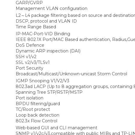
GARP/GVRP
Management VLAN configuration
L2～L4 package filtering based on source and destinatio
DSCP, protocol and VLAN ID
Time Range Based
IP-MAC-Port-VID Binding
IEEE 802.1X Port/MAC Based authentication, Radius,G
DoS Defence
Dynamic ARP inspection (DAI)
SSH v1/v2
SSL v2/v3/TLSv1
Port Security
Broadcast/Multicast/Unknown-unicast Storm Control
IGMP Snooping V1/V2/V3
802.3ad LACP (Up to 8 aggregation groups, containing 8
Spanning Tree STP/RSTP/MSTP
Port isolation
BPDU filtering/guard
TC/Root protect
Loop back detection
802.3x Flow Control
Web-based GUI and CLI management
SNMP v1/v2c/v3,compatible with public MIBs and TP-LI