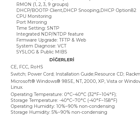
RMON (1, 2, 3, 9 groups)
DHCP/BOOTP Client,DHCP Snooping,DHCP Option82
CPU Monitoring
Port Mirroring
Time Setting: SNTP
Integrated NDP/NTDP feature
Firmware Upgrade: TFTP & Web
System Diagnose: VCT
SYSLOG & Public MIBS
DİĞERLERİ
CE, FCC, RoHS
Switch; Power Cord; Installation Guide;Resource CD; Rack
Microsoft® Windows® 98SE, NT, 2000, XP, Vista or Wind
Linux.
Operating Temperature: 0°C~40°C (32°F~104°F);
Storage Temperature: -40°C~70°C (-40°F~158°F)
Operating Humidity: 10%~90% non-condensing
Storage Humidity: 5%~90% non-condensing