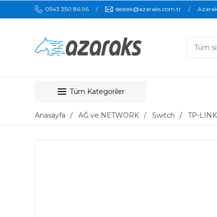
0543 350 86 96
destek@azaraks.com.tr
Azara
Tüm Kategoriler
Anasayfa
AĞ ve NETWORK
Switch
TP-LINK