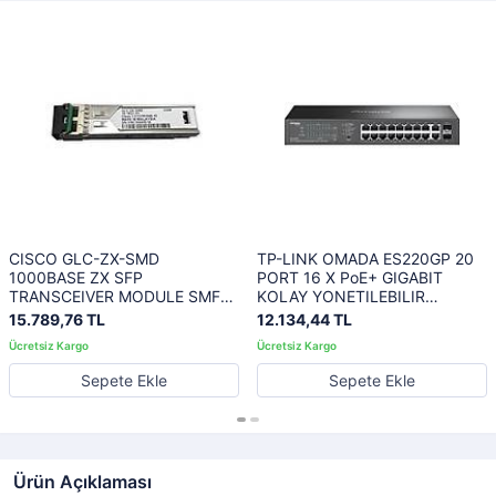
CISCO GLC-ZX-SMD
TP-LINK OMADA ES220GP 20
1000BASE ZX SFP
PORT 16 X PoE+ GIGABIT
TRANSCEIVER MODULE SMF
KOLAY YONETILEBILIR
1550NM DOM MAX 70KM
SWITCH
15.789,76 TL
12.134,44 TL
Sepete Ekle
Sepete Ekle
Ürün Açıklaması