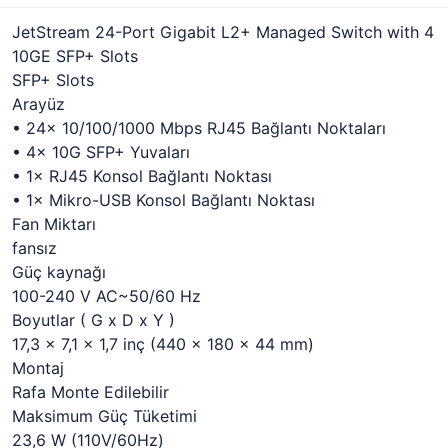
JetStream 24-Port Gigabit L2+ Managed Switch with 4
10GE SFP+ Slots
SFP+ Slots
Arayüz
• 24× 10/100/1000 Mbps RJ45 Bağlantı Noktaları
• 4× 10G SFP+ Yuvaları
• 1× RJ45 Konsol Bağlantı Noktası
• 1× Mikro-USB Konsol Bağlantı Noktası
Fan Miktarı
fansız
Güç kaynağı
100-240 V AC~50/60 Hz
Boyutlar ( G x D x Y )
17,3 × 7,1 × 1,7 inç (440 × 180 × 44 mm)
Montaj
Rafa Monte Edilebilir
Maksimum Güç Tüketimi
23,6 W (110V/60Hz)