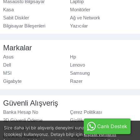
Masaüstü Bilgisayar
Laptop
Kasa
Monitörler
Sabit Diskler
Ağ ve Network
Bilgisayar Bileşenleri
Yazıcılar
Markalar
Asus
Hp
Dell
Lenovo
MSI
Samsung
Gigabyte
Razer
Güvenli Alışveriş
Banka Hesap No
Çerez Politikası
3D Güvenli Ödeme
Gizlilik Politikası
Canlı Destek
Size daha iyi bir alışveriş deneyimi sunabilmek için, çerezler
Hakkımızda
İade ve Değişim
(cookies) kullanıyoruz. Detaylı bilgi için
kişisel verilerin
K.V.K.K. Politikası
Müşteri Hizmetleri