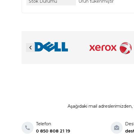
Stok Durumu
Ürün tükenmiştir
‹
Aşağıdaki mail adreslerimizden, t
Telefon
Des
0 850 808 21 19
des