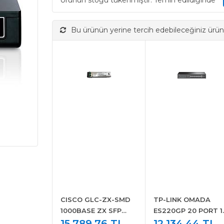
Ürünün stoğu tükenmiştir. Temin edildiğinde
Bu ürünün yerine tercih edebileceğiniz ürün
CISCO GLC-ZX-SMD
TP-LINK OMADA
1000BASE ZX SFP
ES220GP 20 PORT 1
TRANSCEIVER
15.789,76 TL
X PoE+ GIGABIT
12.134,44 TL