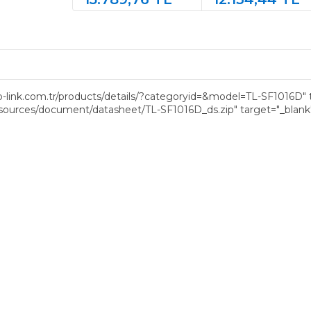
MODULE SMF 1550NM
KOLAY YONETILEBIL
DOM MAX 70KM
SWITCH
w.tp-link.com.tr/products/details/?categoryid=&model=TL-SF1016D" 
resources/document/datasheet/TL-SF1016D_ds.zip" target="_blank">