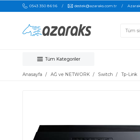
0543 350 86 96
destek@azaraks.com.tr
Azara
Tüm Kategoriler
Anasayfa
AĞ ve NETWORK
Switch
Tp-Link