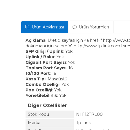
Ürün Açıklaması
Ürün Yorumları
Açıklama
: Üretici sayfası için <a href=" http://ww
dökümanı için <a href=" http://www.tp-link.com.tr/
SFP Girişi / Uplink
: Yok
Uplink / Bakır
: Yok
Gigabit Port Sayısı
: Yok
Toplam Port Sayısı
: 16
10/100 Port
: 16
Kasa Tipi
: Masaüstü
Combo Özelliği
: Yok
Poe Özelliği
: Yok
Yönetilebilirlik
: Yok
Diğer Özellikler
Stok Kodu
NH112TPL00
Marka
Tp-Link