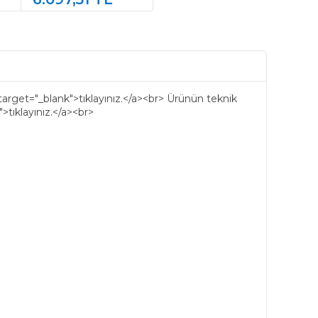
IR
YONETILEBILIR
SWITCH
target="_blank">tıklayınız.</a><br> Ürünün teknik
tıklayınız.</a><br>