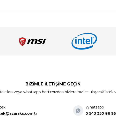
BİZİMLE İLETİŞİME GEÇİN
elefon veya whatsapp hattımızdan bizlere hızlıca ulaşarak istek ve ön
tek
Whatsapp
tek@azaraks.com.tr
0 543 350 86 96