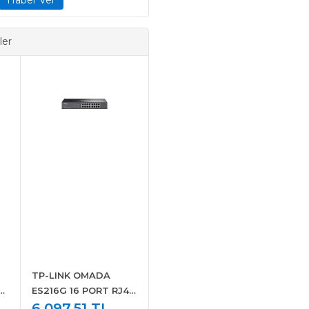
ler
TP-LINK OMADA
6
ES216G 16 PORT RJ45
GIGABIT KOLAY
6.097,51 TL