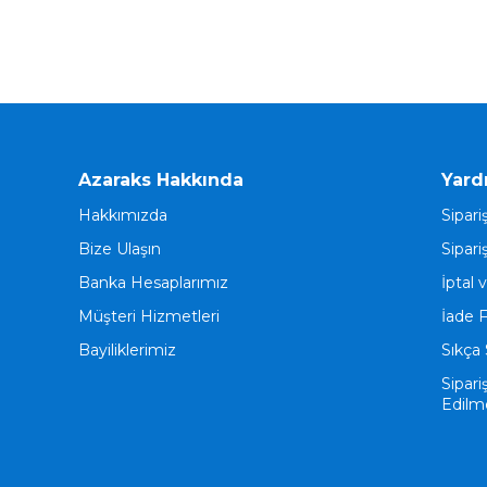
Azaraks Hakkında
Yard
Hakkımızda
Sipari
Bize Ulaşın
Sipari
Banka Hesaplarımız
İptal 
Müşteri Hizmetleri
İade 
Bayiliklerimiz
Sıkça 
Sipari
Edilm