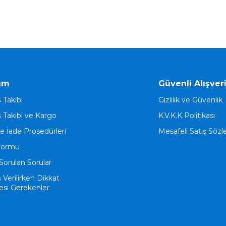
ım
Güvenli Alışver
ş Takibi
Gizlilik ve Güvenlik
ş Takibi ve Kargo
K.V.K.K Politikası
ve İade Prosedürleri
Mesafeli Satış Söz
Formu
Sorulan Sorular
ş Verilirken Dikkat
esi Gerekenler