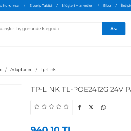
ks Kurumsal
Sipariş Takibi
Müşteri Hizmetleri
Blog
İletiş
rı
Adaptörler
Tp-Link
TP-LINK TL-POE2412G 24V 
940,10 TL