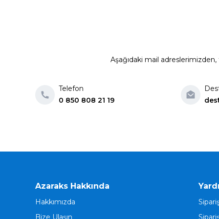
Aşağıdaki mail adreslerimizden, t
Telefon
Des
0 850 808 21 19
des
Azaraks Hakkında
Yard
Hakkımızda
Sipari
Bize Ulaşın
Sipari