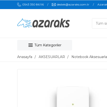
0543 350 86 96
destek@azaraks.com.tr
Azara
Tüm Kategoriler
Anasayfa
AKSESUARLAR
Notebook Aksesuarla