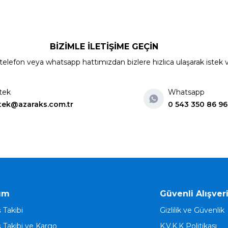
BİZİMLE İLETİŞİME GEÇİN
elefon veya whatsapp hattımızdan bizlere hızlıca ulaşarak istek ve ön
tek
Whatsapp
tek@azaraks.com.tr
0 543 350 86 96
ım
Güvenli Alışver
ş Takibi
Gizlilik ve Güvenlik
ş Takibi ve Kargo
K.V.K.K Politikası