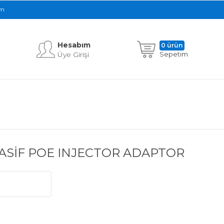
im
Hesabım
0 ürün
Üye Girişi
Sepetim
PASİF POE INJECTOR ADAPTOR