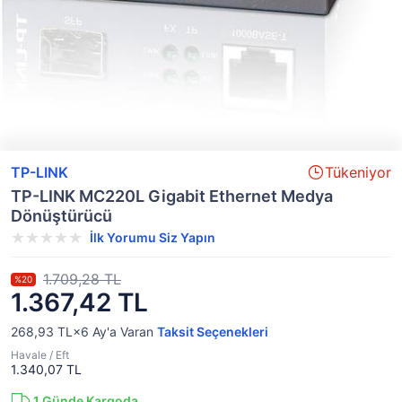
TP-LINK
Tükeniyor
TP-LINK MC220L Gigabit Ethernet Medya
Dönüştürücü
İlk Yorumu Siz Yapın
1.709,28 TL
%20
1.367,42 TL
268,93 TL×6
Ay'a Varan
Taksit Seçenekleri
Havale / Eft
1.340,07 TL
1
Günde Kargoda