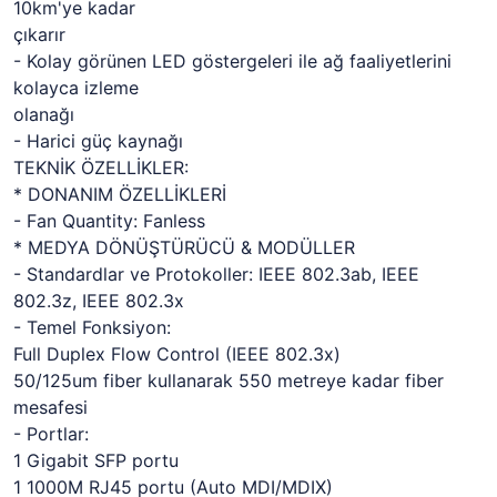
10km'ye kadar
çıkarır
- Kolay görünen LED göstergeleri ile ağ faaliyetlerini
kolayca izleme
olanağı
- Harici güç kaynağı
TEKNİK ÖZELLİKLER:
* DONANIM ÖZELLİKLERİ
- Fan Quantity: Fanless
* MEDYA DÖNÜŞTÜRÜCÜ & MODÜLLER
- Standardlar ve Protokoller: IEEE 802.3ab, IEEE
802.3z, IEEE 802.3x
- Temel Fonksiyon:
Full Duplex Flow Control (IEEE 802.3x)
50/125um fiber kullanarak 550 metreye kadar fiber
mesafesi
- Portlar:
1 Gigabit SFP portu
1 1000M RJ45 portu (Auto MDI/MDIX)