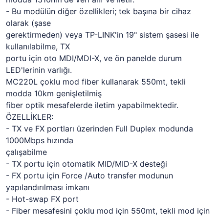
- Bu modülün diğer özellikleri; tek başına bir cihaz
olarak (şase
gerektirmeden) veya TP-LINK'in 19" sistem şasesi ile
kullanılabilme, TX
portu için oto MDI/MDI-X, ve ön panelde durum
LED'lerinin varlığı.
MC220L çoklu mod fiber kullanarak 550mt, tekli
modda 10km genişletilmiş
fiber optik mesafelerde iletim yapabilmektedir.
ÖZELLİKLER:
- TX ve FX portları üzerinden Full Duplex modunda
1000Mbps hızında
çalışabilme
- TX portu için otomatik MID/MID-X desteği
- FX portu için Force /Auto transfer modunun
yapılandırılması imkanı
- Hot-swap FX port
- Fiber mesafesini çoklu mod için 550mt, tekli mod için