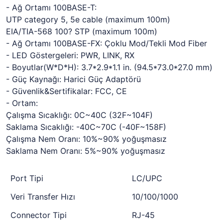
- Ağ Ortamı 100BASE-T:
UTP category 5, 5e cable (maximum 100m)
EIA/TIA-568 100? STP (maximum 100m)
- Ağ Ortamı 100BASE-FX: Çoklu Mod/Tekli Mod Fiber
- LED Göstergeleri: PWR, LINK, RX
- Boyutlar(W*D*H): 3.7*2.9*1.1 in. (94.5*73.0*27.0 mm)
- Güç Kaynağı: Harici Güç Adaptörü
- Güvenlik&Sertifikalar: FCC, CE
- Ortam:
Çalışma Sıcaklığı: 0C~40C (32F~104F)
Saklama Sıcaklığı: -40C~70C (-40F~158F)
Çalışma Nem Oranı: 10%~90% yoğuşmasız
Saklama Nem Oranı: 5%~90% yoğuşmasız
Port Tipi
LC/UPC
Veri Transfer Hızı
10/100/1000
Connector Tipi
RJ-45