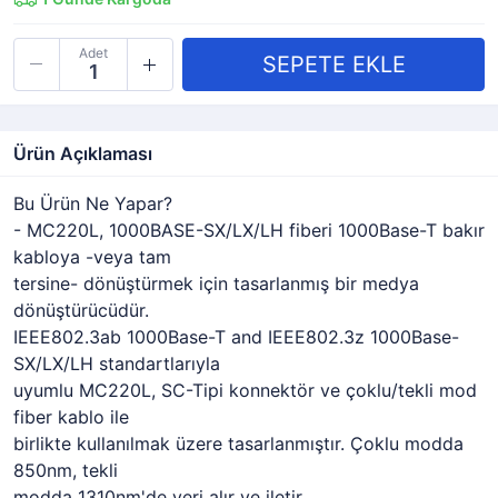
Adet
Ürün Açıklaması
Bu Ürün Ne Yapar?
- MC220L, 1000BASE-SX/LX/LH fiberi 1000Base-T bakır
kabloya -veya tam
tersine- dönüştürmek için tasarlanmış bir medya
dönüştürücüdür.
IEEE802.3ab 1000Base-T and IEEE802.3z 1000Base-
SX/LX/LH standartlarıyla
uyumlu MC220L, SC-Tipi konnektör ve çoklu/tekli mod
fiber kablo ile
birlikte kullanılmak üzere tasarlanmıştır. Çoklu modda
850nm, tekli
modda 1310nm'de veri alır ve iletir.