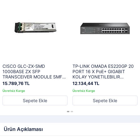
CISCO GLC-ZX-SMD
TP-LINK OMADA ES220GP 20
1000BASE ZX SFP
PORT 16 X PoE+ GIGABIT
TRANSCEIVER MODULE SMF
KOLAY YONETILEBILIR
1550NM DOM MAX 70KM
SWITCH
15.789,76 TL
12.134,44 TL
Sepete Ekle
Sepete Ekle
Ürün Açıklaması