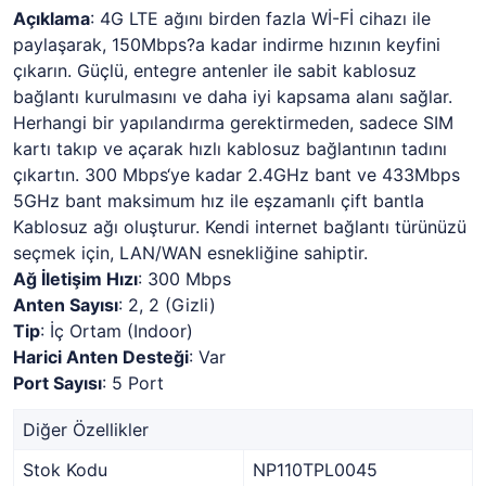
Açıklama
: 4G LTE ağını birden fazla Wİ-Fİ cihazı ile
paylaşarak, 150Mbps?a kadar indirme hızının keyfini
çıkarın. Güçlü, entegre antenler ile sabit kablosuz
bağlantı kurulmasını ve daha iyi kapsama alanı sağlar.
Herhangi bir yapılandırma gerektirmeden, sadece SIM
kartı takıp ve açarak hızlı kablosuz bağlantının tadını
çıkartın. 300 Mbps‘ye kadar 2.4GHz bant ve 433Mbps
5GHz bant maksimum hız ile eşzamanlı çift bantla
Kablosuz ağı oluşturur. Kendi internet bağlantı türünüzü
seçmek için, LAN/WAN esnekliğine sahiptir.
Ağ İletişim Hızı
: 300 Mbps
Anten Sayısı
: 2, 2 (Gizli)
Tip
: İç Ortam (Indoor)
Harici Anten Desteği
: Var
Port Sayısı
: 5 Port
Diğer Özellikler
Stok Kodu
NP110TPL0045