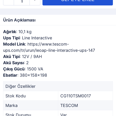
Ürün Açıklaması
Ağırlık
: 10,1 kg
Ups Tipi
: Line Interactive
Model Link
: https://www.tescom-
ups.com/tr/urun/leoap-line-interactive-ups-147
Akü Tipi
: 12V / 9AH
Akü Sayısı
: 2
Çıkış Gücü
: 1500 VA
Ebatlar
: 380x158x198
Diğer Özellikler
Stok Kodu
CG110TSM0017
Marka
TESCOM
Stok Durumu
Var