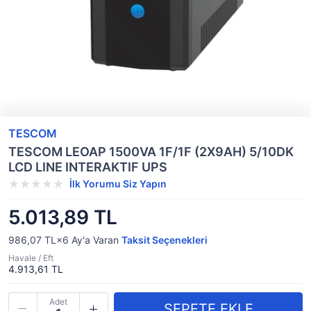
TESCOM
TESCOM LEOAP 1500VA 1F/1F (2X9AH) 5/10DK
LCD LINE INTERAKTIF UPS
İlk Yorumu Siz Yapın
5.013,89 TL
986,07 TL×6
Ay'a Varan
Taksit Seçenekleri
Havale / Eft
4.913,61 TL
Adet