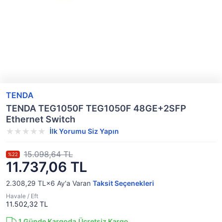
TENDA
TENDA TEG1050F TEG1050F 48GE+2SFP
Ethernet Switch
İlk Yorumu Siz Yapın
15.098,64 TL
%22
11.737,06 TL
2.308,29 TL×6
Ay'a Varan
Taksit Seçenekleri
Havale / Eft
11.502,32 TL
1
Günde Kargoda
Ücretsiz Kargo