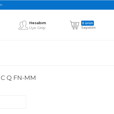
im
Hesabım
0 ürün
Üye Girişi
Sepetim
NC Q FN-MM