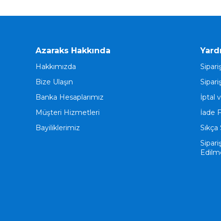
Azaraks Hakkında
Yard
Hakkımızda
Sipari
Bize Ulaşın
Sipari
Banka Hesaplarımız
İptal 
Müşteri Hizmetleri
İade 
Bayiliklerimiz
Sıkça 
Sipari
Edilm