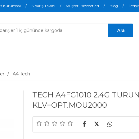
ks Kurumsal
Sipariş Takibi
Müşteri Hizmetleri
Blog
İletiş
er
A4 Tech
TECH A4FG1010 2.4G TURU
KLV+OPT.MOU2000