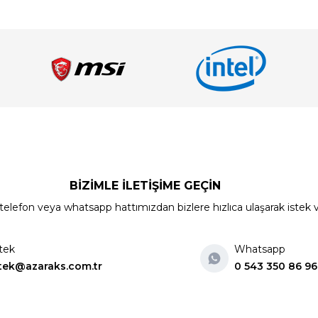
BİZİMLE İLETİŞİME GEÇİN
elefon veya whatsapp hattımızdan bizlere hızlıca ulaşarak istek ve ön
tek
Whatsapp
tek@azaraks.com.tr
0 543 350 86 96