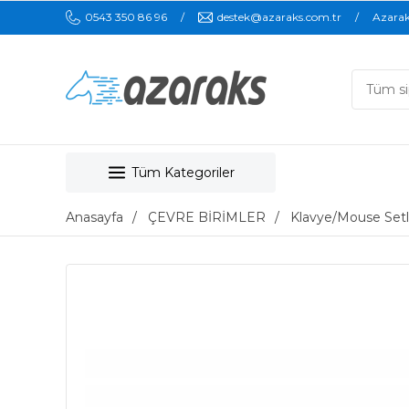
0543 350 86 96
destek@azaraks.com.tr
Azara
Tüm Kategoriler
Anasayfa
ÇEVRE BİRİMLER
Klavye/Mouse Setl