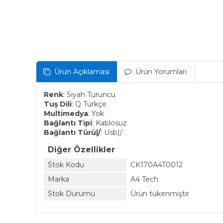
Ürün Açıklaması
Ürün Yorumları
Renk
: Siyah Turuncu
Tuş Dili
: Q Türkçe
Multimedya
: Yok
Bağlantı Tipi
: Kablosuz
Bağlantı Türü|/
: Usb|/
Diğer Özellikler
Stok Kodu
CK170A4T0012
Marka
A4 Tech
Stok Durumu
Ürün tükenmiştir