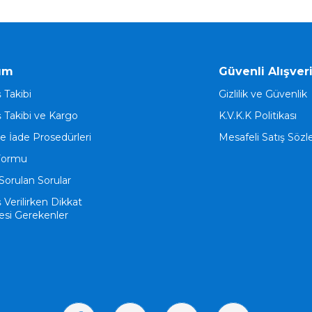
ım
Güvenli Alışver
ş Takibi
Gizlilik ve Güvenlik
ş Takibi ve Kargo
K.V.K.K Politikası
ve İade Prosedürleri
Mesafeli Satış Söz
Formu
Sorulan Sorular
ş Verilirken Dikkat
esi Gerekenler