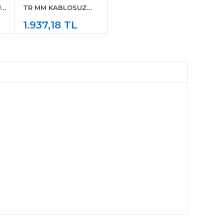
UZ
TR MM KABLOSUZ
KLAVYE MOUSE SET
1.937,18 TL
SİYAH 920-006514