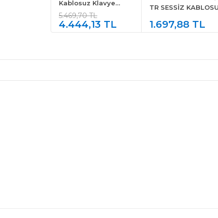
Kablosuz Klavye
TR SESSİZ KABLOS
Mouse Set - Türkçe
5.469,70 TL
KLAVYE MOUSE SET
4.444,13 TL
1.697,88 TL
SİYAH 920-009804