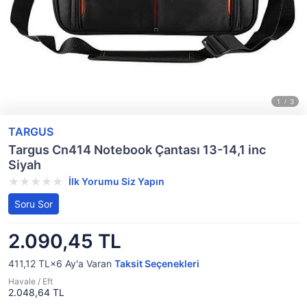
TARGUS
Targus Cn414 Notebook Çantası 13-14,1 inc
Siyah
İlk Yorumu Siz Yapın
Soru Sor
2.090,45 TL
411,12 TL×6
Ay'a Varan
Taksit Seçenekleri
Havale / Eft
2.048,64 TL