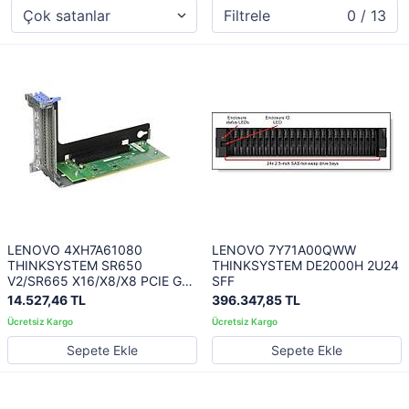
Filtrele
0 / 13
LENOVO 4XH7A61080
LENOVO 7Y71A00QWW
THINKSYSTEM SR650
THINKSYSTEM DE2000H 2U24
V2/SR665 X16/X8/X8 PCIE G3
SFF
RISER 1/2 OPTION KIT V2
14.527,46 TL
396.347,85 TL
Sepete Ekle
Sepete Ekle