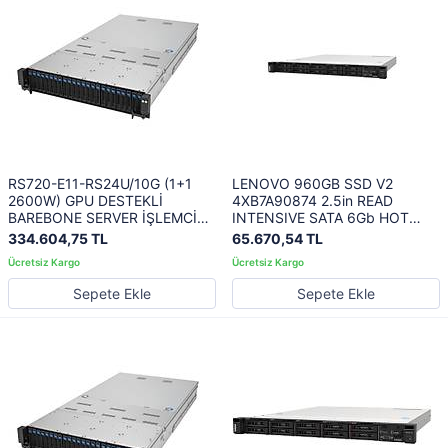
RS720-E11-RS24U/10G (1+1
LENOVO 960GB SSD V2
2600W) GPU DESTEKLİ
4XB7A90874 2.5in READ
BAREBONE SERVER İŞLEMCİ
INTENSIVE SATA 6Gb HOT
YOK-RAM YOK-DİSK YOK-
SWAP THINKSYSTEM
334.604,75 TL
65.670,54 TL
FREEDOS
Sepete Ekle
Sepete Ekle