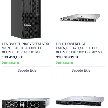
LENOVO THINKSYSTEM ST50
DELL POWEREDGE
V3 7DF31001EA 1XINTEL
EMEA_PER470_SPL1 1U 1X
XEON 6315P 4C 1X16GB
XEON 6511P 1X32GB 8X2.5 inc
2X480GB 1X3.5 1X500W
480GB SSD 1100W 3 YIL
139.419,13 TL
330.619,19 TL
YERİNDE GARANTİ
Sepete Ekle
Sepete Ekle