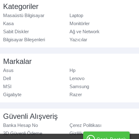
Kategoriler
Masaüstü Bilgisayar
Laptop
Kasa
Monitörler
Sabit Diskler
Ağ ve Network
Bilgisayar Bileşenleri
Yazıcılar
Markalar
Asus
Hp
Dell
Lenovo
MSI
Samsung
Gigabyte
Razer
Güvenli Alışveriş
Banka Hesap No
Çerez Politikası
3D Güvenli Ödeme
Gizlilik Politikası