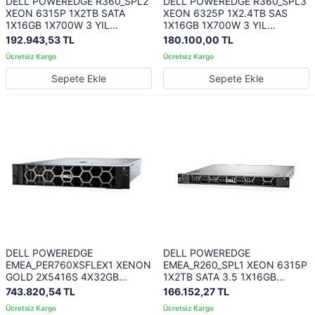
DELL POWEREDGE R360_SPL2
DELL POWEREDGE R360_SPL3
XEON 6315P 1X2TB SATA
XEON 6325P 1X2.4TB SAS
1X16GB 1X700W 3 YIL
1X16GB 1X700W 3 YIL
YERİNDE GARANTİ
YERİNDE GARANTİ
192.943,53 TL
180.100,00 TL
Sepete Ekle
Sepete Ekle
DELL POWEREDGE
DELL POWEREDGE
EMEA_PER760XSFLEX1 XENON
EMEA_R260_SPL1 XEON 6315P
GOLD 2X5416S 4X32GB
1X2TB SATA 3.5 1X16GB
2X480GB SSD 16X2.5 inc
1X700W 3 YIL YERİNDE
743.820,54 TL
166.152,27 TL
2X1100W 3 YIL YERİNDE
GARANTİ
GARANTİ