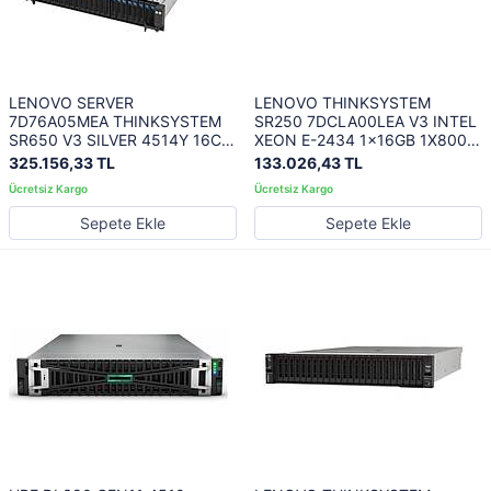
LENOVO SERVER
LENOVO THINKSYSTEM
7D76A05MEA THINKSYSTEM
SR250 7DCLA00LEA V3 INTEL
SR650 V3 SILVER 4514Y 16C
XEON E-2434 1x16GB 1X800W
2.0GHz 1x32GB 5600MHz
3 YIL YERİNDE GARANTİ
325.156,33 TL
133.026,43 TL
940-8i 4GB 1x1100W
TITANIUM XCC2 PLATINUM 2U
RACK
Sepete Ekle
Sepete Ekle