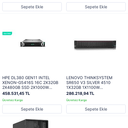
Sepete Ekle
Sepete Ekle
HPE DL380 GEN11 INTEL
LENOVO THINKSYSTEM
XENON-G5416S 16C 2X32GB
SR650 V3 SILVER 4510
2X480GB SSD 2X1000W
1X32GB 1X1100W
P81784-425
7D76A065EA 3 YIL YERİNDE
458.531,45 TL
286.218,94 TL
GARANTİ
Sepete Ekle
Sepete Ekle