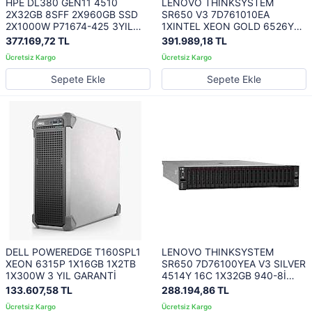
HPE DL380 GEN11 4510
LENOVO THINKSYSTEM
2X32GB 8SFF 2X960GB SSD
SR650 V3 7D761010EA
2X1000W P71674-425 3YIL
1XINTEL XEON GOLD 6526Y
YERİNDE GARANTİ
16C 1X64GB RAID 940-8I 4GB
377.169,72 TL
391.989,18 TL
Sepete Ekle
Sepete Ekle
DELL POWEREDGE T160SPL1
LENOVO THINKSYSTEM
XEON 6315P 1X16GB 1X2TB
SR650 7D76100YEA V3 SILVER
1X300W 3 YIL GARANTİ
4514Y 16C 1X32GB 940-8İ
4GB 1X1100W 3 YIL YERİNDE
133.607,58 TL
288.194,86 TL
GARANTİ