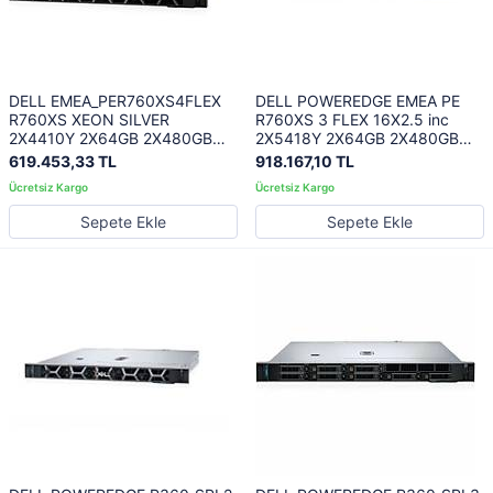
DELL EMEA_PER760XS4FLEX
DELL POWEREDGE EMEA PE
R760XS XEON SILVER
R760XS 3 FLEX 16X2.5 inc
2X4410Y 2X64GB 2X480GB
2X5418Y 2X64GB 2X480GB
SSD 2X1100W 3 YILYERİNDE
SSD SATA 2X1100W 3 YIL
619.453,33 TL
918.167,10 TL
GARANTİ
YERİNDE GARANTİ
Sepete Ekle
Sepete Ekle