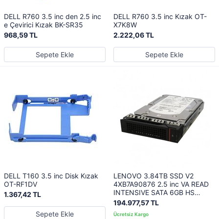
DELL R760 3.5 inc den 2.5 inc
DELL R760 3.5 inc Kızak OT-
e Çevirici Kızak BK-SR35
X7K8W
968,59 TL
2.222,06 TL
Sepete Ekle
Sepete Ekle
DELL T160 3.5 inc Disk Kızak
LENOVO 3.84TB SSD V2
OT-RF1DV
4XB7A90876 2.5 inc VA READ
INTENSIVE SATA 6GB HS
1.367,42 TL
THINKSYSTEM
194.977,57 TL
Sepete Ekle