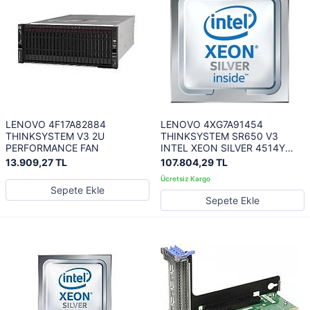
LENOVO 4F17A82884
LENOVO 4XG7A91454
THINKSYSTEM V3 2U
THINKSYSTEM SR650 V3
PERFORMANCE FAN
INTEL XEON SILVER 4514Y
16C 150W 2.0GHZ
13.909,27 TL
107.804,29 TL
PROCESSOR OPTION KIT W/O
FAN
Sepete Ekle
Sepete Ekle