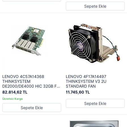
Sepete Ekle
LENOVO 4C57A14368
LENOVO 4F17A14497
THINKSYSTEM
THINKSYSTEM V3 2U
DE2000/DE4000 HIC 32GB FC
STANDARD FAN
4-PORTS
82.814,62 TL
11.745,60 TL
Sepete Ekle
Sepete Ekle