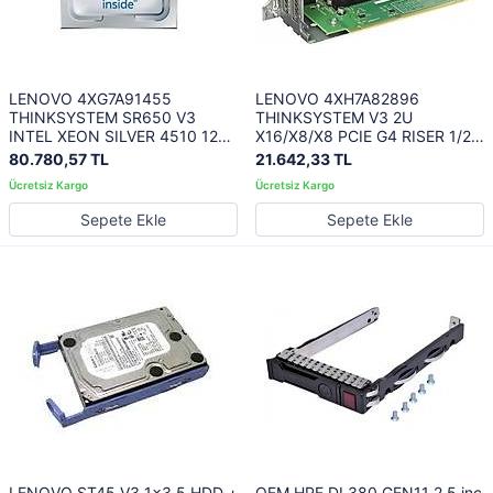
LENOVO 4XG7A91455
LENOVO 4XH7A82896
THINKSYSTEM SR650 V3
THINKSYSTEM V3 2U
INTEL XEON SILVER 4510 12C
X16/X8/X8 PCIE G4 RISER 1/2
150W 2.4GHz PROCESSOR
OPTION KIT
80.780,57 TL
21.642,33 TL
OPTION KIT WITHOUT FAN
Sepete Ekle
Sepete Ekle
LENOVO ST45 V3 1x3.5 HDD +
OEM HPE DL380 GEN11 2.5 inc