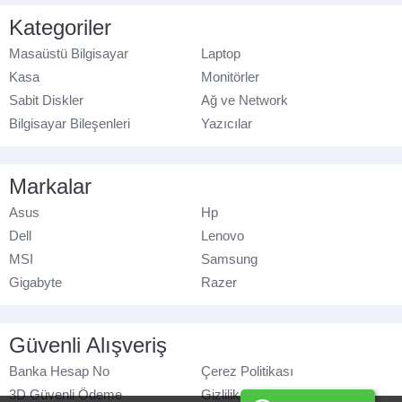
Kategoriler
Masaüstü Bilgisayar
Laptop
Kasa
Monitörler
Sabit Diskler
Ağ ve Network
Bilgisayar Bileşenleri
Yazıcılar
Markalar
Asus
Hp
Dell
Lenovo
MSI
Samsung
Gigabyte
Razer
Güvenli Alışveriş
Banka Hesap No
Çerez Politikası
3D Güvenli Ödeme
Gizlilik Politikası