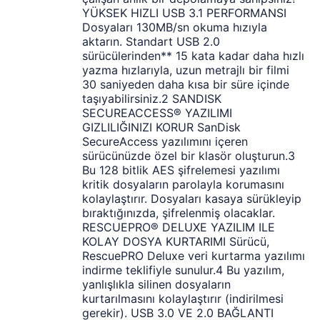
YÜKSEK HIZLI USB 3.1 PERFORMANSI
Dosyaları 130MB/sn okuma hızıyla
aktarın. Standart USB 2.0
sürücülerinden** 15 kata kadar daha hızlı
yazma hızlarıyla, uzun metrajlı bir filmi
30 saniyeden daha kısa bir süre içinde
taşıyabilirsiniz.2 SANDISK
SECUREACCESS® YAZILIMI
GIZLILIĞINIZI KORUR SanDisk
SecureAccess yazılımını içeren
sürücünüzde özel bir klasör oluşturun.3
Bu 128 bitlik AES şifrelemesi yazılımı
kritik dosyaların parolayla korumasını
kolaylaştırır. Dosyaları kasaya sürükleyip
bıraktığınızda, şifrelenmiş olacaklar.
RESCUEPRO® DELUXE YAZILIM ILE
KOLAY DOSYA KURTARIMI Sürücü,
RescuePRO Deluxe veri kurtarma yazılımı
indirme teklifiyle sunulur.4 Bu yazılım,
yanlışlıkla silinen dosyaların
kurtarılmasını kolaylaştırır (indirilmesi
gerekir). USB 3.0 VE 2.0 BAĞLANTI