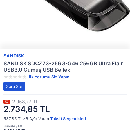
SANDISK
SANDISK SDCZ73-256G-G46 256GB Ultra Flair
USB3.0 Gümüş USB Bellek
İlk Yorumu Siz Yapın
Soru Sor
2.958,77 TL
%7
2.734,85 TL
537,85 TL×6
Ay'a Varan
Taksit Seçenekleri
Havale / Eft