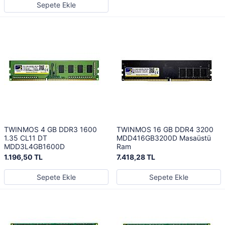
Sepete Ekle
TWINMOS 4 GB DDR3 1600
TWINMOS 16 GB DDR4 3200
1.35 CL11 DT
MDD416GB3200D Masaüstü
MDD3L4GB1600D
Ram
1.196,50 TL
7.418,28 TL
Sepete Ekle
Sepete Ekle