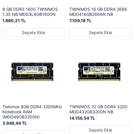
8 GB DDR3 1600 TWINMOS
TWINMOS 16 GB DDR4 2666
1.35 NB MDD3L8GB1600N
MDD416GB2666N NB
1.880,21 TL
7.109,18 TL
Sepete Ekle
Sepete Ekle
Twinmos 8GB DDR4 3200MHz
TWINMOS 32 GB DDR4 3200
Notebook RAM
MDD432GB3200N NB
(MDD48GB3200N)
14.156,54 TL
3.948,44 TL
Sepete Ekle