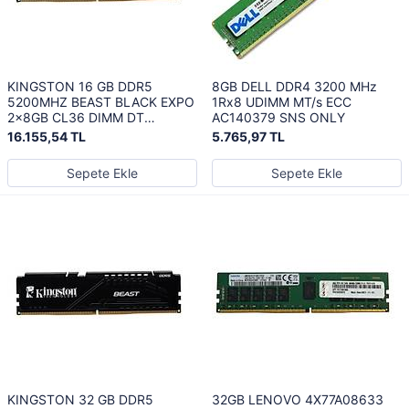
KINGSTON 16 GB DDR5
8GB DELL DDR4 3200 MHz
5200MHZ BEAST BLACK EXPO
1Rx8 UDIMM MT/s ECC
2x8GB CL36 DIMM DT
AC140379 SNS ONLY
KF552C36BBEK2/16TR
16.155,54 TL
5.765,97 TL
Sepete Ekle
Sepete Ekle
KINGSTON 32 GB DDR5
32GB LENOVO 4X77A08633