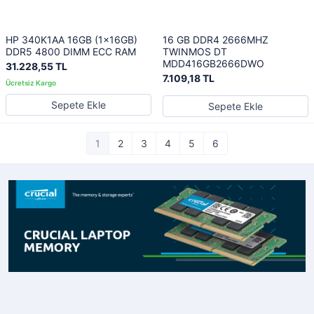
HP 340K1AA 16GB (1x16GB)
16 GB DDR4 2666MHZ
DDR5 4800 DIMM ECC RAM
TWINMOS DT
MDD416GB2666DWO
31.228,55 TL
7.109,18 TL
Sepete Ekle
Sepete Ekle
1
2
3
4
5
6