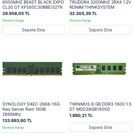
6000MHZ BEAST BLACK EXPO
TRUDDR4 3200MHZ 2RX4 1.2V
CL30 DT KF560C30BBE/32TR
RDIMM THINKSYSTEM
28.958,05 TL
32.305,39 TL
Sepete Ekle
Sepete Ekle
SYNOLOGY D4EC-2666-16G
TWINMOS 8 GB DDR3 1600 1.5
Nas Server Ram 16GB
DT MDD38GB1600D
2666Mhz
1.880,21 TL
133.893,60 TL
Sepete Ekle