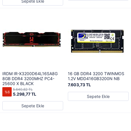
Sepete Ekle
IRDM IR-X3200D64L16SA8G
16 GB DDR4 3200 TWINMOS
8GB DDR4 3200MHZ PC4-
1.2V MDD416GB3200N NB
25600 X BLACK
7.603,73 TL
5.640,62 TL
%6
5.298,77 TL
Sepete Ekle
Sepete Ekle