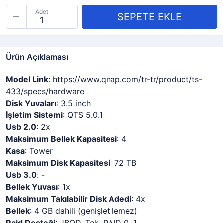
Adet
Ürün Açıklaması
Model Link
: https://www.qnap.com/tr-tr/product/ts-
433/specs/hardware
Disk Yuvaları
: 3.5 inch
İşletim Sistemi
: QTS 5.0.1
Usb 2.0
: 2x
Maksimum Bellek Kapasitesi
: 4
Kasa
: Tower
Maksimum Disk Kapasitesi
: 72 TB
Usb 3.0
: -
Bellek Yuvası
: 1x
Maksimum Takılabilir Disk Adedi
: 4x
Bellek
: 4 GB dahili (genişletilemez)
Raid Desteği
: JBOD, Tek, RAID 0, 1