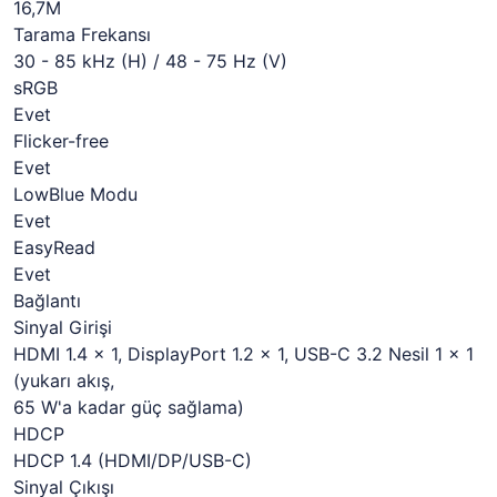
16,7M
Tarama Frekansı
30 - 85 kHz (H) / 48 - 75 Hz (V)
sRGB
Evet
Flicker-free
Evet
LowBlue Modu
Evet
EasyRead
Evet
Bağlantı
Sinyal Girişi
HDMI 1.4 x 1, DisplayPort 1.2 x 1, USB-C 3.2 Nesil 1 x 1
(yukarı akış,
65 W'a kadar güç sağlama)
HDCP
HDCP 1.4 (HDMI/DP/USB-C)
Sinyal Çıkışı