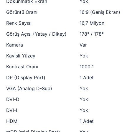
Dokunmatik Ekran
Yok
Görüntü Oranı
16:9 (Geniş Ekran)
Renk Sayısı
16,7 Milyon
Görüş Açısı (Yatay / Dikey)
178° / 178°
Kamera
Var
Kavisli Yüzey
Yok
Kontrast Oranı
1000:1
DP (Display Port)
1 Adet
VGA (Analog D-Sub)
Yok
DVI-D
Yok
DVI-I
Yok
HDMI
1 Adet