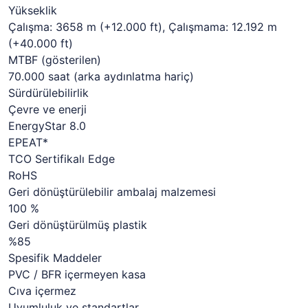
Yükseklik
Çalışma: 3658 m (+12.000 ft), Çalışmama: 12.192 m
(+40.000 ft)
MTBF (gösterilen)
70.000 saat (arka aydınlatma hariç)
Sürdürülebilirlik
Çevre ve enerji
EnergyStar 8.0
EPEAT*
TCO Sertifikalı Edge
RoHS
Geri dönüştürülebilir ambalaj malzemesi
100 %
Geri dönüştürülmüş plastik
%85
Spesifik Maddeler
PVC / BFR içermeyen kasa
Cıva içermez
Uyumluluk ve standartlar