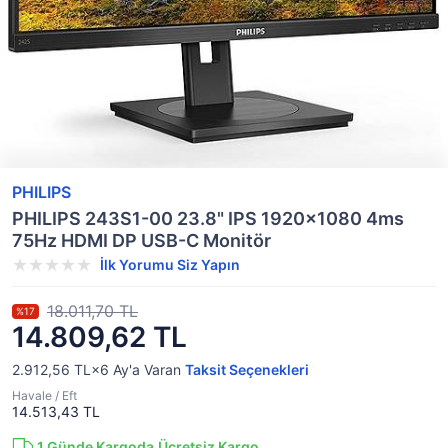
PHILIPS
PHILIPS 243S1-00 23.8" IPS 1920x1080 4ms
75Hz HDMI DP USB-C Monitör
İlk Yorumu Siz Yapın
18.011,70 TL
%17
14.809,62 TL
2.912,56 TL×6
Ay'a Varan
Taksit Seçenekleri
Havale / Eft
14.513,43 TL
1
Günde Kargoda
Ücretsiz Kargo