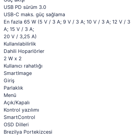
USB PD sürüm 3.0
USB-C maks. güç sağlama
En fazla 65 W (5 V / 3 A; 9 V / 3 A; 10 V / 3 A; 12 V / 3
A; 15 V / 3 A;
20 V / 3,25 A)
Kullanılabilirlik
Dahili Hoparlörler
2 W x 2
Kullanıcı rahatlığı
SmartImage
Giriş
Parlaklık
Menü
Açık/Kapalı
Kontrol yazılımı
SmartControl
OSD Dilleri
Brezilya Portekizcesi