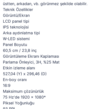
üstten, arkadan, vb. görünmez şekilde olabilir.
Teknik Özellikler
Görüntü/Ekran
LCD panel tipi
IPS teknolojisi
Arka aydınlatma tipi
W-LED sistemi
Panel Boyutu
60,5 cm / 23,8 inç
Görüntüleme Ekranı Kaplaması
Parlama Önleyici, 3H, %25 Mat
Etkin izleme alanı
527,04 (Y) x 296,46 (D)
En-boy oranı
16:9
Maksimum çözünürlük
75 Hz'de 1920 x 1080*
Piksel Yoğunluğu
93 PPI