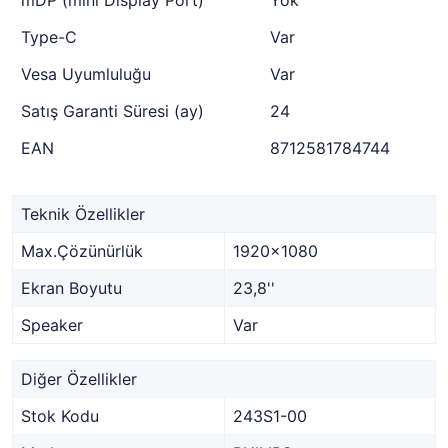
mDP (mini Display Port)
Yok
Type-C
Var
Vesa Uyumluluğu
Var
Satış Garanti Süresi (ay)
24
EAN
8712581784744
Teknik Özellikler
Max.Çözünürlük
1920x1080
Ekran Boyutu
23,8''
Speaker
Var
Diğer Özellikler
Stok Kodu
243S1-00