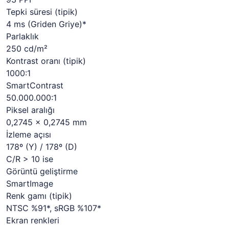
Tepki süresi (tipik)
4 ms (Griden Griye)*
Parlaklık
250 cd/m²
Kontrast oranı (tipik)
1000:1
SmartContrast
50.000.000:1
Piksel aralığı
0,2745 x 0,2745 mm
İzleme açısı
178º (Y) / 178º (D)
C/R > 10 ise
Görüntü geliştirme
SmartImage
Renk gamı (tipik)
NTSC %91*, sRGB %107*
Ekran renkleri