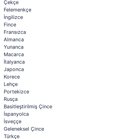
Çekçe
Felemenkçe
İngilizce
Fince
Fransızca
Almanca
Yunanca
Macarca
İtalyanca
Japonca
Korece
Lehçe
Portekizce
Rusça
Basitleştirilmiş Çince
İspanyolca
İsveççe
Geleneksel Çince
Türkçe