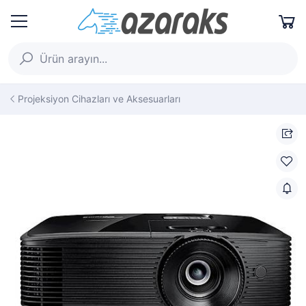
Projeksiyon Cihazları ve Aksesuarları