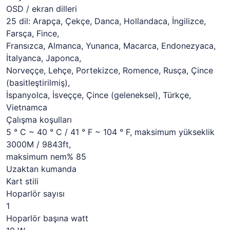
OSD / ekran dilleri
25 dil: Arapça, Çekçe, Danca, Hollandaca, İngilizce,
Farsça, Fince,
Fransızca, Almanca, Yunanca, Macarca, Endonezyaca,
İtalyanca, Japonca,
Norveççe, Lehçe, Portekizce, Romence, Rusça, Çince
(basitleştirilmiş),
İspanyolca, İsveççe, Çince (geleneksel), Türkçe,
Vietnamca
Çalışma koşulları
5 ° C ~ 40 ° C / 41 ° F ~ 104 ° F, maksimum yükseklik
3000M / 9843ft,
maksimum nem% 85
Uzaktan kumanda
Kart stili
Hoparlör sayısı
1
Hoparlör başına watt