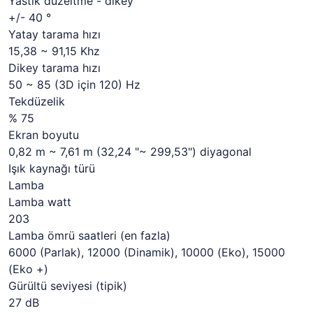
Yastık düzeltme - dikey
+/- 40 °
Yatay tarama hızı
15,38 ~ 91,15 Khz
Dikey tarama hızı
50 ~ 85 (3D için 120) Hz
Tekdüzelik
% 75
Ekran boyutu
0,82 m ~ 7,61 m (32,24 "~ 299,53") diyagonal
Işık kaynağı türü
Lamba
Lamba watt
203
Lamba ömrü saatleri (en fazla)
6000 (Parlak), 12000 (Dinamik), 10000 (Eko), 15000
(Eko +)
Gürültü seviyesi (tipik)
27 dB