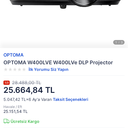
OPTOMA
OPTOMA W400LVE W400LVe DLP Projector
İlk Yorumu Siz Yapın
28.488,00 TL
%9
25.664,84 TL
5.047,42 TL×6
Ay'a Varan
Taksit Seçenekleri
Havale / Eft
25.151,54 TL
Ücretsiz Kargo