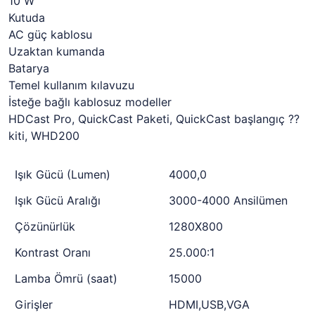
10 W
Kutuda
AC güç kablosu
Uzaktan kumanda
Batarya
Temel kullanım kılavuzu
İsteğe bağlı kablosuz modeller
HDCast Pro, QuickCast Paketi, QuickCast başlangıç ??
kiti, WHD200
Işık Gücü (Lumen)
4000,0
Işık Gücü Aralığı
3000-4000 Ansilümen
Çözünürlük
1280X800
Kontrast Oranı
25.000:1
Lamba Ömrü (saat)
15000
Girişler
HDMI,USB,VGA