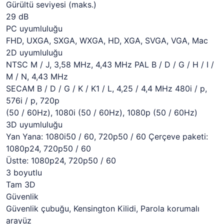
Gürültü seviyesi (maks.)
29 dB
PC uyumluluğu
FHD, UXGA, SXGA, WXGA, HD, XGA, SVGA, VGA, Mac
2D uyumluluğu
NTSC M / J, 3,58 MHz, 4,43 MHz PAL B / D / G / H / I /
M / N, 4,43 MHz
SECAM B / D / G / K / K1 / L, 4,25 / 4,4 MHz 480i / p,
576i / p, 720p
(50 / 60Hz), 1080i (50 / 60Hz), 1080p (50 / 60Hz)
3D uyumluluğu
Yan Yana: 1080i50 / 60, 720p50 / 60 Çerçeve paketi:
1080p24, 720p50 / 60
Üstte: 1080p24, 720p50 / 60
3 boyutlu
Tam 3D
Güvenlik
Güvenlik çubuğu, Kensington Kilidi, Parola korumalı
arayüz