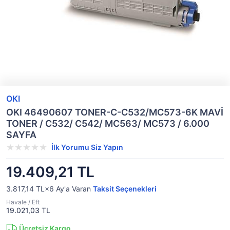
OKI
OKI 46490607 TONER-C-C532/MC573-6K MAVİ
TONER / C532/ C542/ MC563/ MC573 / 6.000
SAYFA
İlk Yorumu Siz Yapın
19.409,21 TL
3.817,14 TL×6
Ay'a Varan
Taksit Seçenekleri
Havale / Eft
19.021,03 TL
Ücretsiz Kargo