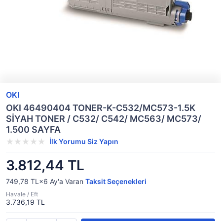
OKI
OKI 46490404 TONER-K-C532/MC573-1.5K
SİYAH TONER / C532/ C542/ MC563/ MC573/
1.500 SAYFA
İlk Yorumu Siz Yapın
3.812,44 TL
749,78 TL×6
Ay'a Varan
Taksit Seçenekleri
Havale / Eft
3.736,19 TL