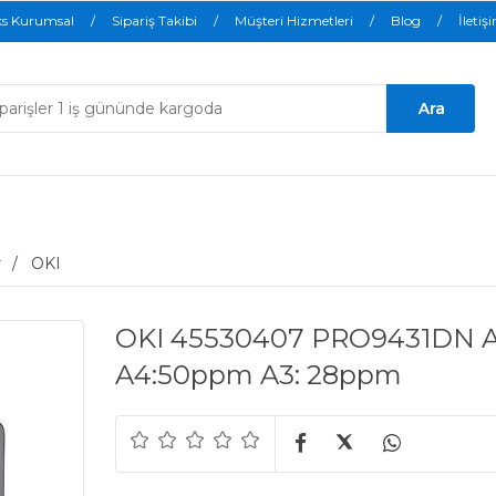
ks Kurumsal
Sipariş Takibi
Müşteri Hizmetleri
Blog
İletiş
r
OKI
OKI 45530407 PRO9431DN A3
A4:50ppm A3: 28ppm