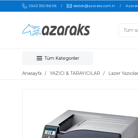
0543 350 86 96
destek@azaraks.com.tr
Azara
Tüm Kategoriler
Anasayfa
YAZICI & TARAYICILAR
Lazer Yazıcıla