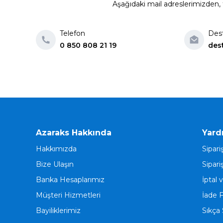
Aşağıdaki mail adreslerimizden, t
Telefon
Des
0 850 808 21 19
des
Azaraks Hakkında
Yard
Hakkımızda
Sipari
Bize Ulaşın
Sipari
Banka Hesaplarımız
İptal 
Müşteri Hizmetleri
İade 
Bayiliklerimiz
Sıkça 