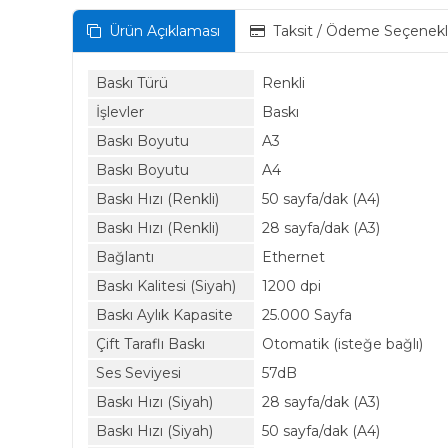
Ürün Açıklaması
Taksit / Ödeme Seçenekl
Baskı Türü
Renkli
İşlevler
Baskı
Baskı Boyutu
A3
Baskı Boyutu
A4
Baskı Hızı (Renkli)
50 sayfa/dak (A4)
Baskı Hızı (Renkli)
28 sayfa/dak (A3)
Bağlantı
Ethernet
Baskı Kalitesi (Siyah)
1200 dpi
Baskı Aylık Kapasite
25.000 Sayfa
Çift Taraflı Baskı
Otomatik (isteğe bağlı)
Ses Seviyesi
57dB
Baskı Hızı (Siyah)
28 sayfa/dak (A3)
Baskı Hızı (Siyah)
50 sayfa/dak (A4)