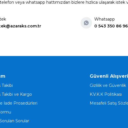
elefon veya whatsapp hattımızdan bizlere hızlıca ulaşarak istek ve ön
tek
Whatsapp
tek@azaraks.com.tr
0 543 350 86 96
ım
Güvenli Alışver
ş Takibi
Gizlilik ve Güvenlik
ş Takibi ve Kargo
K.V.K.K Politikası
ve İade Prosedürleri
Mesafeli Satış Söz
Formu
Sorulan Sorular