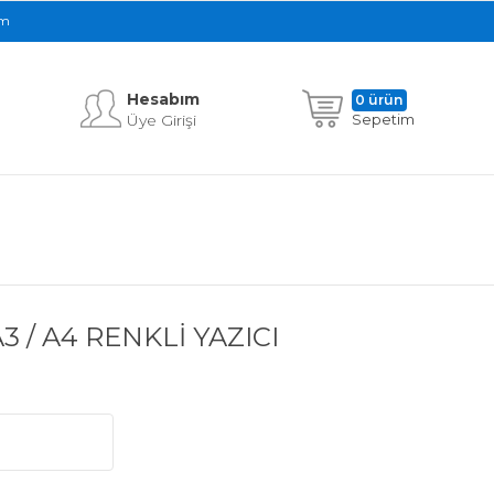
im
Hesabım
0 ürün
Üye Girişi
Sepetim
 / A4 RENKLİ YAZICI