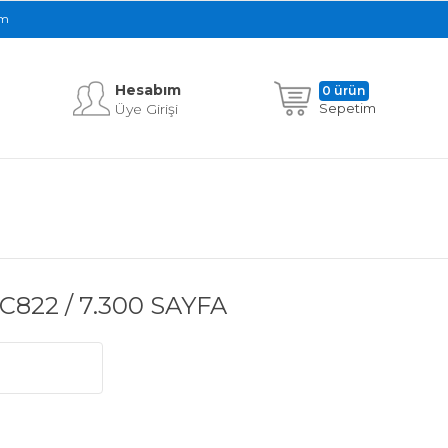
im
Hesabım
0 ürün
Üye Girişi
Sepetim
C822 / 7.300 SAYFA