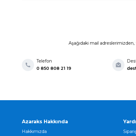
Aşağıdaki mail adreslerimizden, t
Telefon
Des
0 850 808 21 19
des
Azaraks Hakkında
Yard
Hakkımızda
Sipari