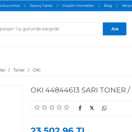
ks Kurumsal
Sipariş Takibi
Müşteri Hizmetleri
Blog
İletiş
ler
Toner
OKI
OKI 44844613 SARI TONER / 
23.502,96 TL