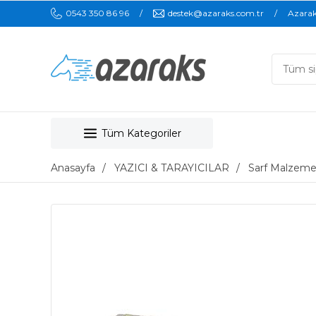
0543 350 86 96
destek@azaraks.com.tr
Azara
Tüm Kategoriler
Anasayfa
YAZICI & TARAYICILAR
Sarf Malzeme