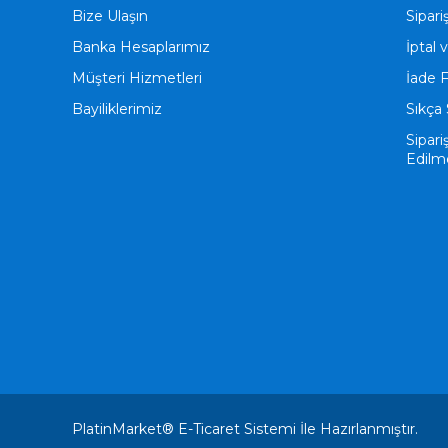
Bize Ulaşın
Sipari
Banka Hesaplarımız
İptal 
Müşteri Hizmetleri
İade 
Bayiliklerimiz
Sıkça 
Sipari
Edilm
PlatinMarket®
E-Ticaret
Sistemi İle Hazırlanmıştır.