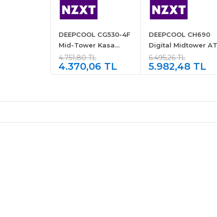
DEEPCOOL CG530-4F
DEEPCOOL CH690
Mid-Tower Kasa
Digital Midtower A
Siyah
Kasa
4.751,80 TL
6.495,26 TL
4.370,06 TL
5.982,48 TL