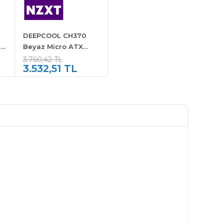
DEEPCOOL CH370
TX
Beyaz Micro ATX
Kasa
3.760,42 TL
3.532,51 TL