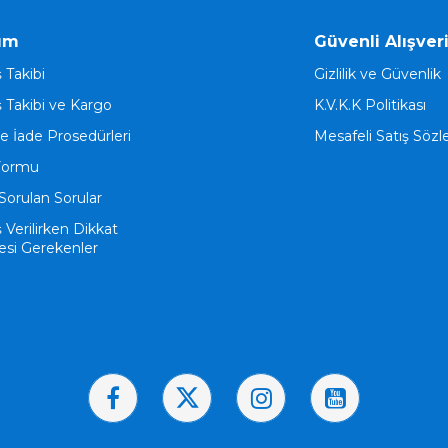
ım
Güvenli Alışver
ş Takibi
Gizlilik ve Güvenlik
ş Takibi ve Kargo
K.V.K.K Politikası
ve İade Prosedürleri
Mesafeli Satış Söz
Formu
Sorulan Sorular
ş Verilirken Dikkat
esi Gerekenler