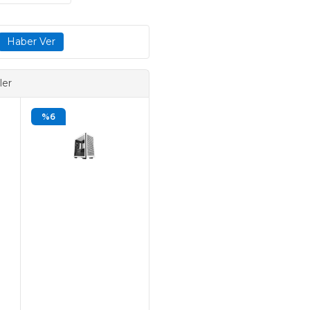
ler
%6