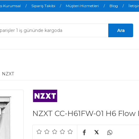
ks Kurumsal
Sipariş Takibi
Müşteri Hizmetleri
Blog
İletiş
NZXT
NZXT CC-H61FW-01 H6 Flow 