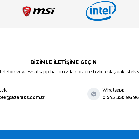
BİZİMLE İLETİŞİME GEÇİN
elefon veya whatsapp hattımızdan bizlere hızlıca ulaşarak istek ve ön
tek
Whatsapp
tek@azaraks.com.tr
0 543 350 86 96