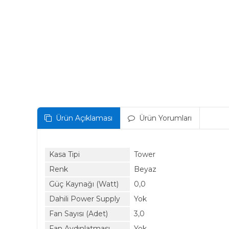
Ürün Açıklaması
Ürün Yorumları
Kasa Tipi
Tower
Renk
Beyaz
Güç Kaynağı (Watt)
0,0
Dahili Power Supply
Yok
Fan Sayısı (Adet)
3,0
Fan Aydınlatması
Yok