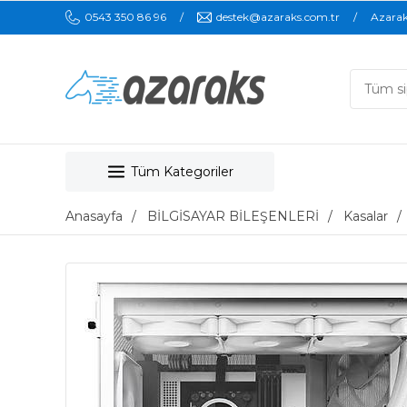
0543 350 86 96
destek@azaraks.com.tr
Azara
Tüm Kategoriler
Anasayfa
BİLGİSAYAR BİLEŞENLERİ
Kasalar