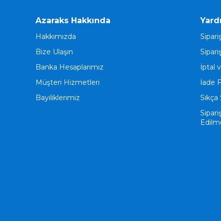
Azaraks Hakkında
Yard
Hakkımızda
Sipari
Bize Ulaşın
Sipari
Banka Hesaplarımız
İptal 
Müşteri Hizmetleri
İade 
Bayiliklerimiz
Sıkça 
Sipari
Edilm