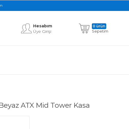
im
Hesabım
0 ürün
Üye Girişi
Sepetim
Beyaz ATX Mid Tower Kasa