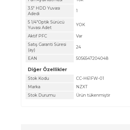
3.5" HDD Yuvası
1
Adedi
5 1/4"Optik Sürücü
YOK
Yuvası Adet
Aktif PFC
Var
Satış Garanti Süresi
24
(ay)
EAN
5056547204048
Diğer Özellikler
Stok Kodu
CC-H61FW-01
Marka
NZXT
Stok Durumu
Ürün tükenmiştir