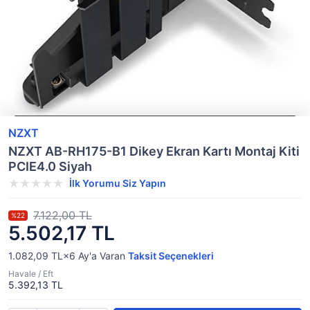
NZXT
NZXT AB-RH175-B1 Dikey Ekran Kartı Montaj Kiti
PCIE4.0 Siyah
İlk Yorumu Siz Yapın
7.122,00 TL
%22
5.502,17 TL
1.082,09 TL×6
Ay'a Varan
Taksit Seçenekleri
Havale / Eft
5.392,13 TL