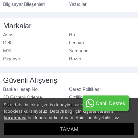
Bilgisayar Bileşenleri
Yazıcılar
Markalar
Asus
Hp
Dell
Lenovo
MSI
Samsung
Gigabyte
Razer
Güvenli Alışveriş
Banka Hesap No
Çerez Politikası
3D Güvenli Ödeme
Gizlilik Politikası
Canlı Destek
Size daha iyi bir alışveriş deneyimi sunabilmek için, çerezler
Hakkımızda
İade ve Değişim
(cookies) kullanıyoruz. Detaylı bilgi için
kişisel verilerin
K.V.K.K. Politikası
Müşteri Hizmetleri
korunması
hakkında aydınlatma metnini inceleyebilirsiniz.
© azaraks.com.tr
- Tüm hakları saklıdır.
TAMAM