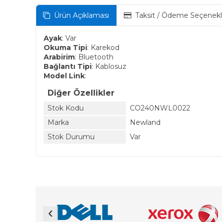
Ürün Açıklaması
Taksit / Ödeme Seçenekl
Ayak
: Var
Okuma Tipi
: Karekod
Arabirim
: Bluetooth
Bağlantı Tipi
: Kablosuz
Model Link
:
Diğer Özellikler
Stok Kodu
CO240NWL0022
Marka
Newland
Stok Durumu
Var
‹