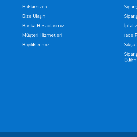
Hakkımızda
Sipari
Bize Ulaşın
Sipari
Banka Hesaplarımız
İptal 
Müşteri Hizmetleri
İade 
Bayiliklerimiz
Sıkça 
Sipari
Edilm