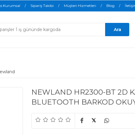
ks Kurumsal
Sipariş Takibi
Müşteri Hizmetleri
Blog
İletiş
ewland
NEWLAND HR2300-BT 2D 
BLUETOOTH BARKOD OKUY