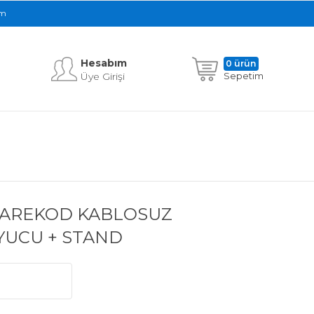
im
Hesabım
0 ürün
Üye Girişi
Sepetim
KAREKOD KABLOSUZ
UCU + STAND