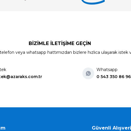
BİZİMLE İLETİŞİME GEÇİN
elefon veya whatsapp hattımızdan bizlere hızlıca ulaşarak istek ve ön
tek
Whatsapp
tek@azaraks.com.tr
0 543 350 86 96
ım
Güvenli Alışver