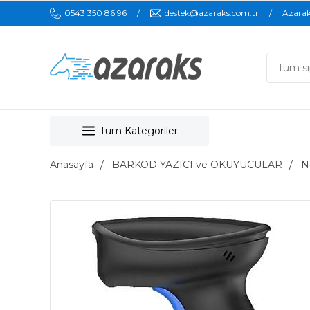
0543 350 86 96
destek@azaraks.com.tr
Azara
Tüm Kategoriler
Anasayfa
BARKOD YAZICI ve OKUYUCULAR
N