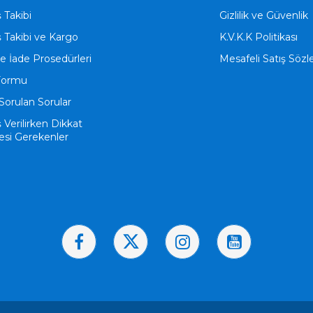
ş Takibi
Gizlilik ve Güvenlik
ş Takibi ve Kargo
K.V.K.K Politikası
ve İade Prosedürleri
Mesafeli Satış Söz
Formu
Sorulan Sorular
ş Verilirken Dikkat
esi Gerekenler