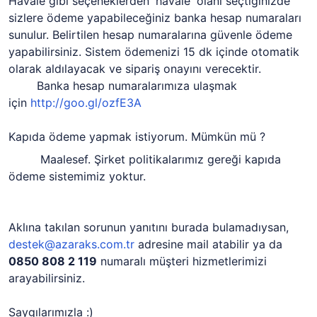
Havale gibi seçeneklerden 'havale' olanı seçtiğinizde
sizlere ödeme yapabileceğiniz banka hesap numaraları
sunulur. Belirtilen hesap numaralarına güvenle ödeme
yapabilirsiniz. Sistem ödemenizi 15 dk içinde otomatik
olarak aldılayacak ve sipariş onayını verecektir.
Banka hesap numaralarımıza ulaşmak
için
http://goo.gl/ozfE3A
Kapıda ödeme yapmak istiyorum. Mümkün mü ?
Maalesef. Şirket politikalarımız gereği kapıda
ödeme sistemimiz yoktur.
Aklına takılan sorunun yanıtını burada bulamadıysan,
destek@azaraks.com.tr
adresine mail atabilir ya da
0850 808 2 119
numaralı müşteri hizmetlerimizi
arayabilirsiniz.
Saygılarımızla :)