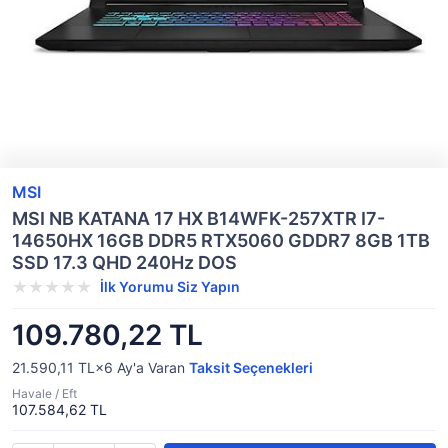
MSI
MSI NB KATANA 17 HX B14WFK-257XTR I7-
14650HX 16GB DDR5 RTX5060 GDDR7 8GB 1TB
SSD 17.3 QHD 240Hz DOS
İlk Yorumu Siz Yapın
109.780,22 TL
21.590,11 TL×6
Ay'a Varan
Taksit Seçenekleri
Havale / Eft
107.584,62 TL