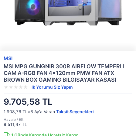
MSI
MSI MPG GUNGNIR 300R AIRFLOW TEMPERLI
CAM A-RGB FAN 4x120mm PMW FAN ATX
BROWN BOX GAMING BILGISAYAR KASASI
İlk Yorumu Siz Yapın
9.705,58 TL
1.908,76 TL×6
Ay'a Varan
Taksit Seçenekleri
Havale / Eft
9.511,47 TL
1
Günde Kargoda
Ücretsiz Kargo