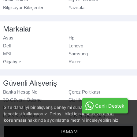
Bilgisayar Bileşenleri
Yazıcılar
Markalar
Asus
Hp
Dell
Lenovo
MSI
Samsung
Gigabyte
Razer
Güvenli Alışveriş
Banka Hesap No
Çerez Politikası
3D Güvenli Ödeme
Gizlilik Politikası
Canlı Destek
Size daha iyi bir alışveriş deneyimi sunabilmek için, çerezler
Hakkımızda
İade ve Değişim
(cookies) kullanıyoruz. Detaylı bilgi için
kişisel verilerin
K.V.K.K. Politikası
Müşteri Hizmetleri
korunması
hakkında aydınlatma metnini inceleyebilirsiniz.
© azaraks.com.tr
- Tüm hakları saklıdır.
TAMAM