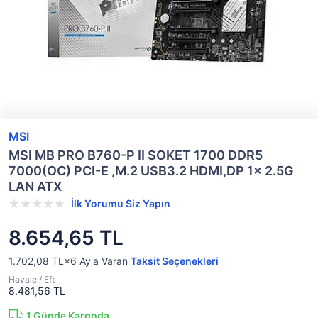
MSI
MSI MB PRO B760-P II SOKET 1700 DDR5
7000(OC) PCI-E ,M.2 USB3.2 HDMI,DP 1x 2.5G
LAN ATX
İlk Yorumu Siz Yapın
8.654,65 TL
1.702,08 TL×6
Ay'a Varan
Taksit Seçenekleri
Havale / Eft
8.481,56 TL
1
Günde Kargoda