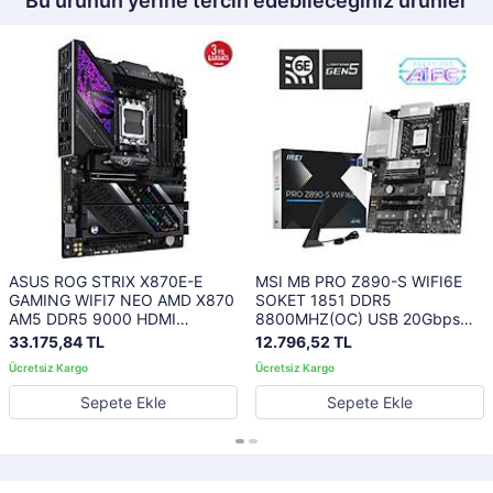
Bu ürünün yerine tercih edebileceğiniz ürünler
ASUS ROG STRIX X870E-E
MSI MB PRO Z890-S WIFI6E
GAMING WIFI7 NEO AMD X870
SOKET 1851 DDR5
AM5 DDR5 9000 HDMI
8800MHZ(OC) USB 20Gbps
2xUSB4 5x M2 USB3.2 WiFi 7 +
3xM.2 HDMI DP 2.5G LAN WIFI
33.175,84 TL
12.796,52 TL
BT AURA RGB 5Gbit LAN ATX
6E ATX
18+2+2 Güç Aşamaları, Çift
USB4, AIO Q-CONNECTOR
Sepete Ekle
Sepete Ekle