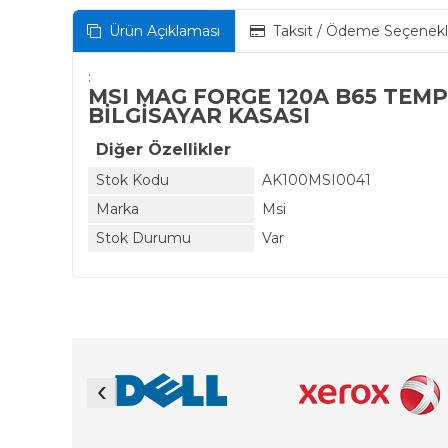
Ürün Açıklaması
Taksit / Ödeme Seçenekl
:
MSI MAG FORGE 120A B65 TEM
BİLGİSAYAR KASASI
Diğer Özellikler
Stok Kodu
AK100MSI0041
Marka
Msi
Stok Durumu
Var
‹