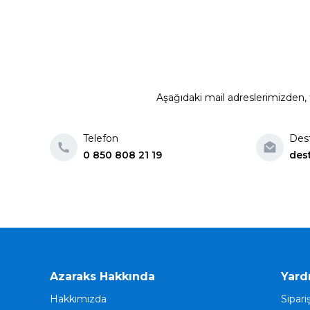
Aşağıdaki mail adreslerimizden, t
Telefon
Des
0 850 808 21 19
des
Azaraks Hakkında
Yard
Hakkımızda
Sipari