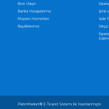
Bize Ulaşın
Sipari
Banka Hesaplarımız
İptal 
Müşteri Hizmetleri
İade 
Bayiliklerimiz
Sıkça 
Sipari
Edilm
PlatinMarket®
E-Ticaret
Sistemi İle Hazırlanmıştır.