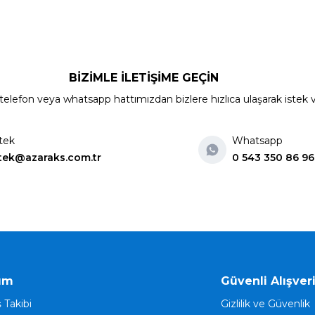
BİZİMLE İLETİŞİME GEÇİN
elefon veya whatsapp hattımızdan bizlere hızlıca ulaşarak istek ve ön
tek
Whatsapp
tek@azaraks.com.tr
0 543 350 86 96
ım
Güvenli Alışver
ş Takibi
Gizlilik ve Güvenlik