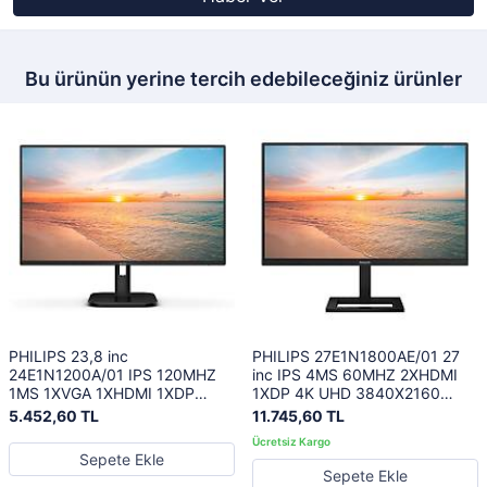
Bu ürünün yerine tercih edebileceğiniz ürünler
PHILIPS 23,8 inc
PHILIPS 27E1N1800AE/01 27
24E1N1200A/01 IPS 120MHZ
inc IPS 4MS 60MHZ 2XHDMI
1MS 1XVGA 1XHDMI 1XDP
1XDP 4K UHD 3840X2160
HOPARLÖR FLICKER-FREE
HOPARLÖR YÜKSEKLİK AYARI
5.452,60 TL
11.745,60 TL
VESA Siyah Monitör
VESA SİYAH
Sepete Ekle
Sepete Ekle