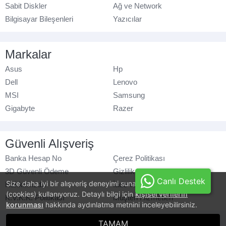
Sabit Diskler
Ağ ve Network
Bilgisayar Bileşenleri
Yazıcılar
Markalar
Asus
Hp
Dell
Lenovo
MSI
Samsung
Gigabyte
Razer
Güvenli Alışveriş
Banka Hesap No
Çerez Politikası
3D Güvenli Ödeme
Gizlilik Politikası
Canlı Destek
Size daha iyi bir alışveriş deneyimi sunabilmek için, çerezler
Hakkımızda
İade ve Değişim
(cookies) kullanıyoruz. Detaylı bilgi için
kişisel verilerin
K.V.K.K. Politikası
Müşteri Hizmetleri
korunması
hakkında aydınlatma metnini inceleyebilirsiniz.
© azaraks.com.tr
- Tüm hakları saklıdır.
TAMAM