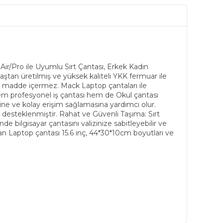
r/Pro ile Uyumlu Sırt Çantası, Erkek Kadın
ştan üretilmiş ve yüksek kaliteli YKK fermuar ile
arlı madde içermez. Mack Laptop çantaları ile
hem profesyonel iş çantası hem de Okul çantası
mesine ve kolay erişim sağlamasına yardımcı olur.
desteklenmiştir. Rahat ve Güvenli Taşıma: Sırt
de bilgisayar çantasını valizinize sabitleyebilir ve
lan Laptop çantası 15.6 inç, 44*30*10cm boyutları ve