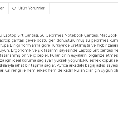
eri
Ürün Yorumları
 Laptop Sırt Çantası, Su Geçirmez Notebook Çantası, MacBook Ai
: Laptop çantası çevre dostu geri dönüştürülmüş su geçirmez kuma
vrupa Birliği normlarına göre Türkiye’de üretilmiştir ve hiçbir zar
ruyun. Ergonomik ve şık tasarımı sayesinde Laptop Sırt çantası 
rak tasarlanmış ön ve iç cepler, kullanıcının eşyalarını organize et
za için ideal koruma sağlayan yüksek yoğunluklu esnek köpük ile 
ılarıyla rahat bir taşıma sağlar. Ayrıca arkadaki bagaj askısı sayesin
lar: Gri rengi ile hem erkek hem de kadın kullanıcılar için uygun o