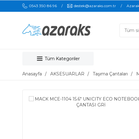
0543 350 86 96
destek@azaraks.com.tr
Azara
Tüm Kategoriler
Anasayfa
AKSESUARLAR
Taşıma Çantaları