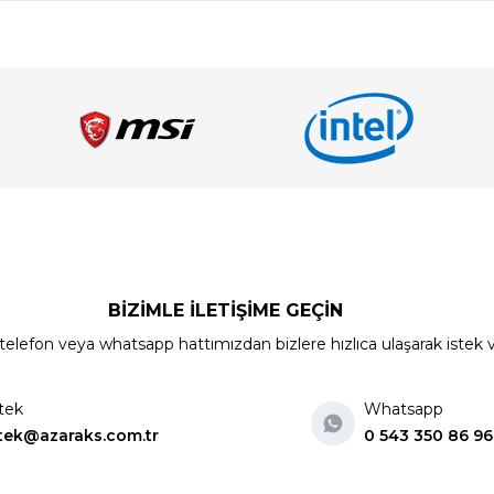
BİZİMLE İLETİŞİME GEÇİN
elefon veya whatsapp hattımızdan bizlere hızlıca ulaşarak istek ve ön
tek
Whatsapp
tek@azaraks.com.tr
0 543 350 86 96