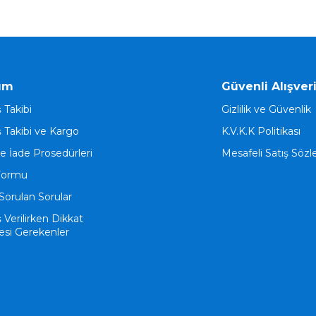
ım
Güvenli Alışver
ş Takibi
Gizlilik ve Güvenlik
ş Takibi ve Kargo
K.V.K.K Politikası
ve İade Prosedürleri
Mesafeli Satış Söz
Formu
Sorulan Sorular
ş Verilirken Dikkat
esi Gerekenler