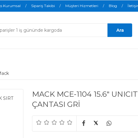
ks Kurumsal
Sipariş Takibi
Müşteri Hizmetleri
Blog
İletiş
Mack
MACK MCE-1104 15.6" UNIC
ÇANTASI GRİ