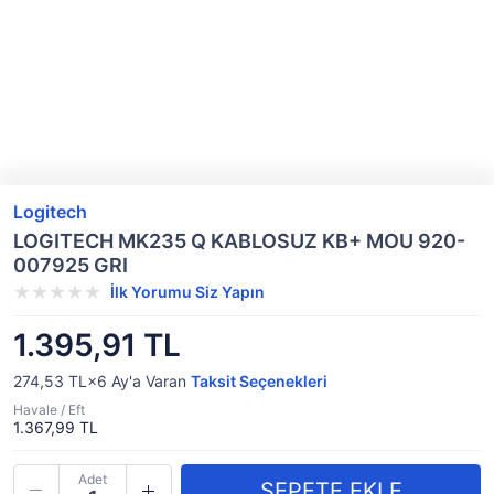
Logitech
LOGITECH MK235 Q KABLOSUZ KB+ MOU 920-
007925 GRI
İlk Yorumu Siz Yapın
1.395,91 TL
274,53 TL×6
Ay'a Varan
Taksit Seçenekleri
Havale / Eft
1.367,99 TL
Adet