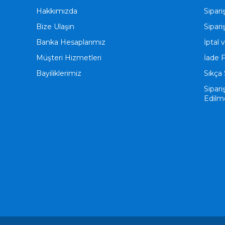
Hakkımızda
Sipari
Bize Ulaşın
Sipari
Banka Hesaplarımız
İptal 
Müşteri Hizmetleri
İade 
Bayiliklerimiz
Sıkça 
Sipari
Edilm