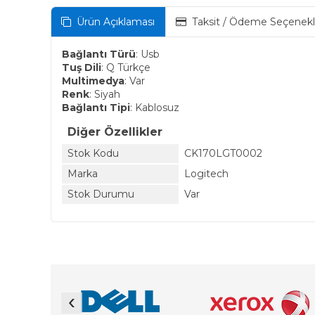
Ürün Açıklaması
Taksit / Ödeme Seçenekl
Bağlantı Türü
: Usb
Tuş Dili
: Q Türkçe
Multimedya
: Var
Renk
: Siyah
Bağlantı Tipi
: Kablosuz
Diğer Özellikler
Stok Kodu
CK170LGT0002
Marka
Logitech
Stok Durumu
Var
‹