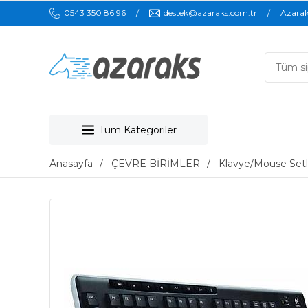
0543 350 86 96
destek@azaraks.com.tr
Azara
Tüm Kategoriler
Anasayfa
ÇEVRE BİRİMLER
Klavye/Mouse Setl