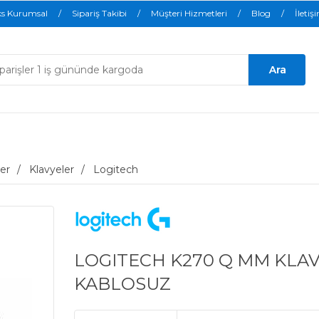
ks Kurumsal
Sipariş Takibi
Müşteri Hizmetleri
Blog
İletiş
er
Klavyeler
Logitech
LOGITECH K270 Q MM KLAVY
KABLOSUZ