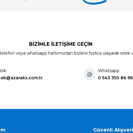
BİZİMLE İLETİŞİME GEÇİN
elefon veya whatsapp hattımızdan bizlere hızlıca ulaşarak istek ve ön
tek
Whatsapp
tek@azaraks.com.tr
0 543 350 86 96
ım
Güvenli Alışver