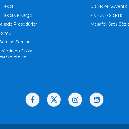
ş Takibi
Gizlilik ve Güvenlik
ş Takibi ve Kargo
K.V.K.K Politikası
ve İade Prosedürleri
Mesafeli Satış Söz
Formu
Sorulan Sorular
ş Verilirken Dikkat
esi Gerekenler