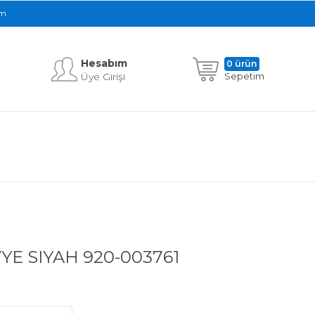
im
Hesabım
0 ürün
Üye Girişi
Sepetim
E SIYAH 920-003761