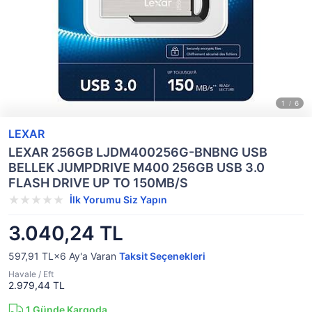
LEXAR
LEXAR 256GB LJDM400256G-BNBNG USB
BELLEK JUMPDRIVE M400 256GB USB 3.0
FLASH DRIVE UP TO 150MB/S
İlk Yorumu Siz Yapın
3.040,24 TL
597,91 TL×6
Ay'a Varan
Taksit Seçenekleri
Havale / Eft
2.979,44 TL
1
Günde Kargoda