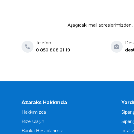
Aşağıdaki mail adreslerimizden, t
Telefon
Des
0 850 808 21 19
des
Azaraks Hakkında
Yard
Hakkımızda
Sipari
Bize Ulaşın
Sipari
Banka Hesaplarımız
İptal 