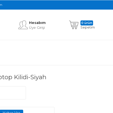
im
Hesabım
0 ürün
Üye Girişi
Sepetim
top Kilidi-Siyah