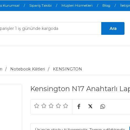
ks Kurumsal
Sipariş Takibi
Müşteri Hizmetleri
Blog
İletiş
rı
Notebook Kilitleri
KENSINGTON
Kensington N17 Anahtarlı Lap