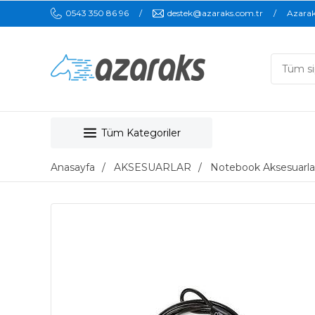
0543 350 86 96
destek@azaraks.com.tr
Azara
Tüm Kategoriler
Anasayfa
AKSESUARLAR
Notebook Aksesuarla