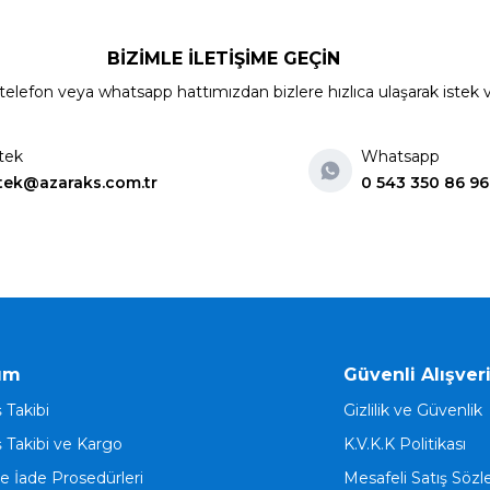
BİZİMLE İLETİŞİME GEÇİN
elefon veya whatsapp hattımızdan bizlere hızlıca ulaşarak istek ve ön
tek
Whatsapp
tek@azaraks.com.tr
0 543 350 86 96
ım
Güvenli Alışver
ş Takibi
Gizlilik ve Güvenlik
ş Takibi ve Kargo
K.V.K.K Politikası
ve İade Prosedürleri
Mesafeli Satış Söz