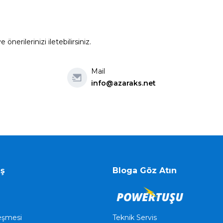
erilerinizi iletebilirsiniz.
Mail
info@azaraks.net
iş
Bloga Göz Atın
Teknik Servis
leşmesi