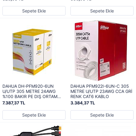
Sepete Ekle
Sepete Ekle
DAHUA DH-PFM920-6UN
DAHUA PFM922I-6UN-C 305
U/UTP 305 METRE 24AWG
METRE U/UTP 23AWG CCA GRİ
%100 BAKIR PE DIŞ ORTAM
RENK CAT6 KABLO
OUTDOOR SİYAH RENK CAT6
7.387,37 TL
3.384,37 TL
KABLO
Sepete Ekle
Sepete Ekle