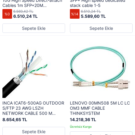
10G High Speed Direct-attach
SFP+ High speed dedicated
Cables 1m SFP+20M
stack cable 1-5
CC2P0.254B S SFP+
6.569,42 TL
6.510,24 TL
%0
%14
6.510,24 TL
5.589,60 TL
Sepete Ekle
Sepete Ekle
INCA ICAT6-500AG OUTDOOR
LENOVO 00MN508 5M LC LC
S/FTP 23 AWG LSZH
OM3 MMF CABLE
NETWORK CABLE 500 M
THINKSYSTEM
SİYAH
8.654,65 TL
14.218,36 TL
Sepete Ekle