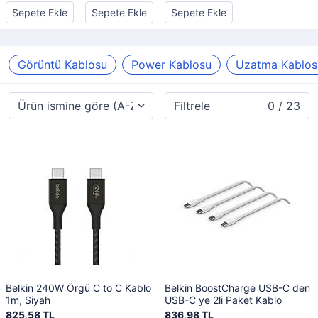
5
LC Module
SFP+20M
Sepete Ekle
Sepete Ekle
Sepete Ekle
CC2P0.254B
S SFP+
Görüntü Kablosu
Power Kablosu
Uzatma Kablos
Filtrele
0 / 23
Belkin 240W Örgü C to C Kablo
Belkin BoostCharge USB-C den
1m, Siyah
USB-C ye 2li Paket Kablo
825,58 TL
836,98 TL