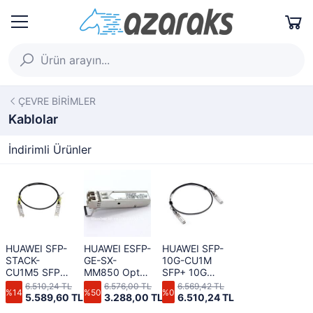
ÇEVRE BİRİMLER
Kablolar
İndirimli Ürünler
HUAWEI SFP-
HUAWEI ESFP-
HUAWEI SFP-
STACK-
GE-SX-
10G-CU1M
CU1M5 SFP+
MM850 Opt
SFP+ 10G
High speed
Tran eSFP GE
High Speed
6.510,24 TL
6.576,00 TL
6.569,42 TL
%14
%50
%0
dedicated
Mmode
Direct-attach
5.589,60 TL
3.288,00 TL
6.510,24 TL
stack cable 1-
850nm 0.5km
Cables 1m