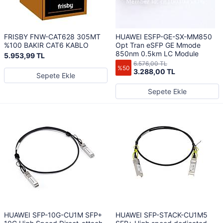
FRISBY FNW-CAT628 305MT
HUAWEI ESFP-GE-SX-MM850
%100 BAKIR CAT6 KABLO
Opt Tran eSFP GE Mmode
850nm 0.5km LC Module
5.953,99 TL
6.576,00 TL
%50
3.288,00 TL
Sepete Ekle
Sepete Ekle
HUAWEI SFP-10G-CU1M SFP+
HUAWEI SFP-STACK-CU1M5