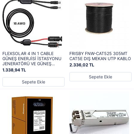
FLEXSOLAR 4 IN 1 CABLE
FRISBY FNW-CAT525 305MT
GÜNEŞ ENERJİSİ İSTASYONU
CAT5E DIŞ MEKAN UTP KABLO
JENERATÖRÜ VE GÜNEŞ
2.336,02 TL
PANELİ İÇİN ANDERSON
1.338,94 TL
ADAPTÖR
Sepete Ekle
Sepete Ekle