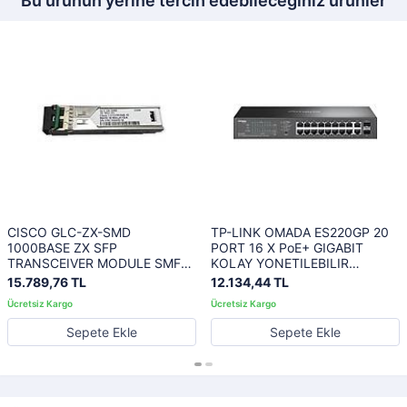
Bu ürünün yerine tercih edebileceğiniz ürünler
CISCO GLC-ZX-SMD
TP-LINK OMADA ES220GP 20
1000BASE ZX SFP
PORT 16 X PoE+ GIGABIT
TRANSCEIVER MODULE SMF
KOLAY YONETILEBILIR
1550NM DOM MAX 70KM
SWITCH
15.789,76 TL
12.134,44 TL
Sepete Ekle
Sepete Ekle