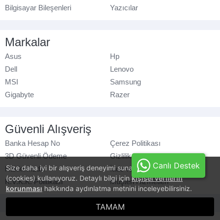
Bilgisayar Bileşenleri
Yazıcılar
Markalar
Asus
Hp
Dell
Lenovo
MSI
Samsung
Gigabyte
Razer
Güvenli Alışveriş
Banka Hesap No
Çerez Politikası
3D Güvenli Ödeme
Gizlilik Politikası
Canlı Destek
Size daha iyi bir alışveriş deneyimi sunabilmek için, çerezler
Hakkımızda
İade ve Değişim
(cookies) kullanıyoruz. Detaylı bilgi için
kişisel verilerin
K.V.K.K. Politikası
Müşteri Hizmetleri
korunması
hakkında aydınlatma metnini inceleyebilirsiniz.
© azaraks.com.tr
- Tüm hakları saklıdır.
TAMAM