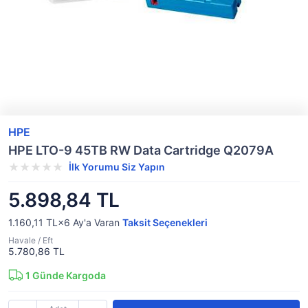
HPE
HPE LTO-9 45TB RW Data Cartridge Q2079A
İlk Yorumu Siz Yapın
5.898,84 TL
1.160,11 TL×6
Ay'a Varan
Taksit Seçenekleri
Havale / Eft
5.780,86 TL
1
Günde Kargoda