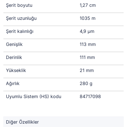
Şerit boyutu
1,27 cm
Şerit uzunluğu
1035 m
Şerit kalınlığı
4,9 µm
Genişlik
113 mm
Derinlik
111 mm
Yükseklik
21 mm
Ağırlık
280 g
Uyumlu Sistem (HS) kodu
84717098
Diğer Özellikler