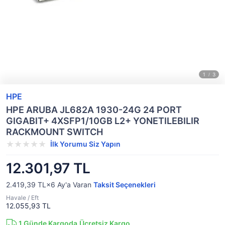
HPE
HPE ARUBA JL682A 1930-24G 24 PORT
GIGABIT+ 4XSFP1/10GB L2+ YONETILEBILIR
RACKMOUNT SWITCH
İlk Yorumu Siz Yapın
12.301,97 TL
2.419,39 TL×6
Ay'a Varan
Taksit Seçenekleri
Havale / Eft
12.055,93 TL
1
Günde Kargoda
Ücretsiz Kargo