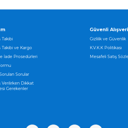
ım
Güvenli Alışver
ş Takibi
Gizlilik ve Güvenlik
ş Takibi ve Kargo
K.V.K.K Politikası
ve İade Prosedürleri
Mesafeli Satış Söz
Formu
Sorulan Sorular
ş Verilirken Dikkat
esi Gerekenler