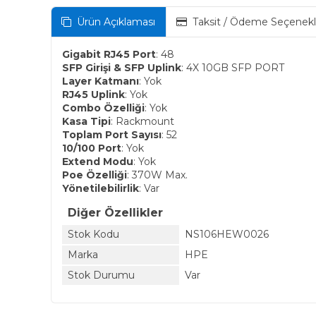
Ürün Açıklaması
Taksit / Ödeme Seçenekl
Gigabit RJ45 Port
: 48
SFP Girişi & SFP Uplink
: 4X 10GB SFP PORT
Layer Katmanı
: Yok
RJ45 Uplink
: Yok
Combo Özelliği
: Yok
Kasa Tipi
: Rackmount
Toplam Port Sayısı
: 52
10/100 Port
: Yok
Extend Modu
: Yok
Poe Özelliği
: 370W Max.
Yönetilebilirlik
: Var
Diğer Özellikler
Stok Kodu
NS106HEW0026
Marka
HPE
Stok Durumu
Var