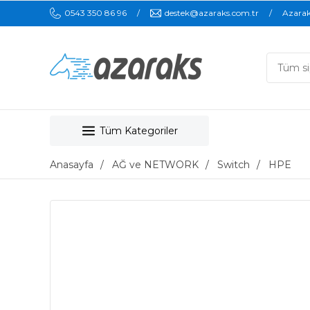
0543 350 86 96
destek@azaraks.com.tr
Azara
Tüm Kategoriler
Anasayfa
AĞ ve NETWORK
Switch
HPE