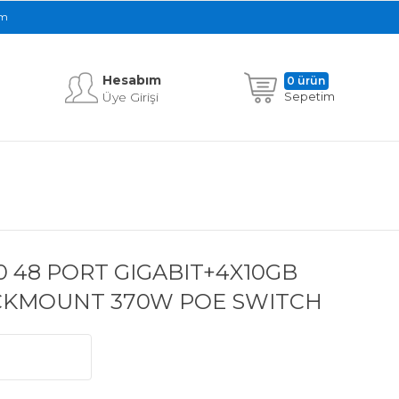
im
Hesabım
0 ürün
Üye Girişi
Sepetim
0 48 PORT GIGABIT+4X10GB
RACKMOUNT 370W POE SWITCH