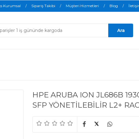
ks Kurumsal
Sipariş Takibi
Müşteri Hizmetleri
Blog
İletiş
HPE ARUBA ION JL686B 193
SFP YÖNETİLEBİLİR L2+ 