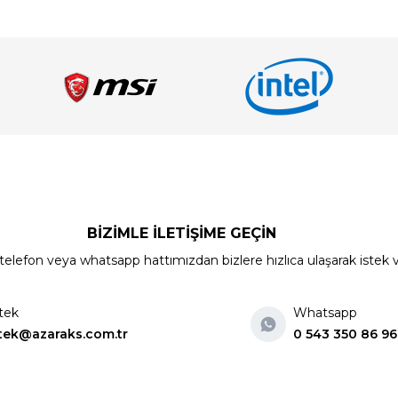
BİZİMLE İLETİŞİME GEÇİN
elefon veya whatsapp hattımızdan bizlere hızlıca ulaşarak istek ve ön
tek
Whatsapp
tek@azaraks.com.tr
0 543 350 86 96