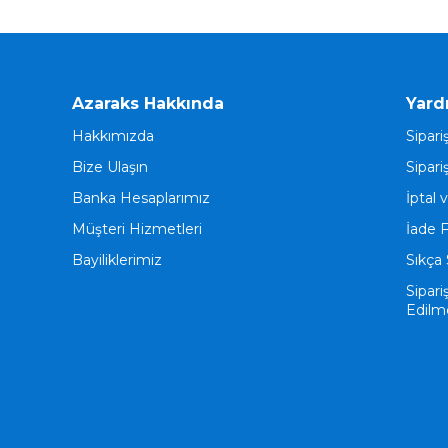
Azaraks Hakkında
Yard
Hakkımızda
Sipari
Bize Ulaşın
Sipari
Banka Hesaplarımız
İptal 
Müşteri Hizmetleri
İade 
Bayiliklerimiz
Sıkça 
Sipari
Edilm