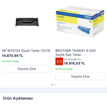
HP W1510X Siyah Toner (151X)
BROTHER TN469Y 9.000
Sayfa Sarı Toner
14.870,94 TL
21.724,95 TL
%12
18.916,03 TL
Sepete Ekle
Sepete Ekle
Ürün Açıklaması