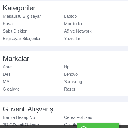
Kategoriler
Masaüstü Bilgisayar
Laptop
Kasa
Monitörler
Sabit Diskler
Ağ ve Network
Bilgisayar Bileşenleri
Yazıcılar
Markalar
Asus
Hp
Dell
Lenovo
MSI
Samsung
Gigabyte
Razer
Güvenli Alışveriş
Banka Hesap No
Çerez Politikası
3D Güvenli Ödeme
Gizlilik Politikası